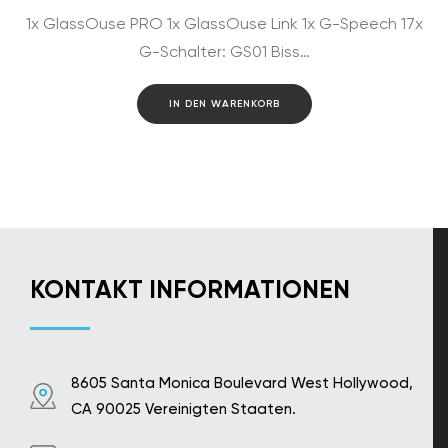
Preis
Preis
1x GlassOuse PRO 1x GlassOuse Link 1x G-Speech 17x
war:
ist:
$2,891.00
$2,669.00.
G-Schalter: GS01 Biss…
IN DEN WARENKORB
KONTAKT INFORMATIONEN
8605 Santa Monica Boulevard West Hollywood,
CA 90025 Vereinigten Staaten.