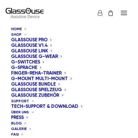
HOME
SHOP
GLASSOUSE PRO
GLASSOUSE V1.4
GLASSOUSE LINK
GLASSOUSE G-WEAR
G-SWITCHES
G-SPRACHE
Alle anzeigen
GlassOuse Bundle
FINGER-REHA-TRAINER
G-MOUNT MULTI-MOUNT
Standardsortierung
GLASSOUSE BUNDLE
GLASSOUSE SPIELZEUG
Nach Beliebtheit sortiert
GLASSOUSE ZUBEHÖR
Nach Aktualität sortieren
SUPPORT
Nach Preis sortieren: aufsteigend
TECH-SUPPORT & DOWNLOAD
Nach Preis sortieren: absteigend
ÜBER UNS
PRESS
BLOG
GALERIE
FAQ