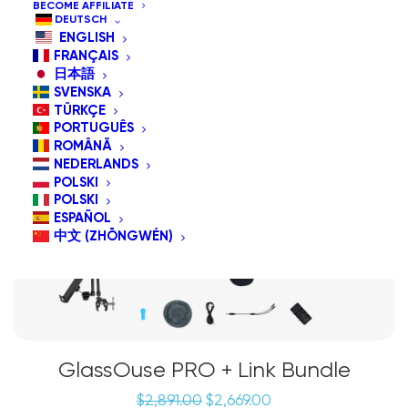
BECOME AFFILIATE
DEUTSCH
ENGLISH
ANGEBOT!
FRANÇAIS
Bündelangebot
日本語
SVENSKA
TÜRKÇE
PORTUGUÊS
ROMÂNĂ
NEDERLANDS
POLSKI
POLSKI
ESPAÑOL
中文 (ZHŌNGWÉN)
GlassOuse PRO + Link Bundle
Ursprünglicher
Aktueller
$
2,891.00
$
2,669.00