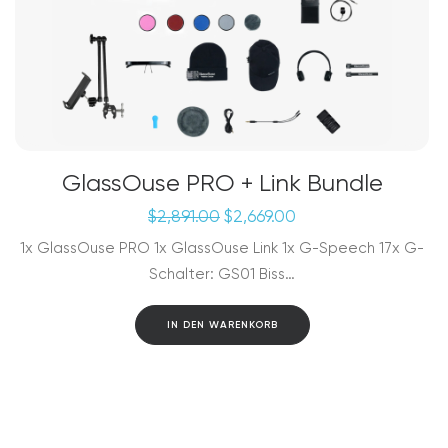
GlassOuse PRO + Link Bundle
Ursprünglicher
Aktueller
$
2,891.00
$
2,669.00
Preis
Preis
1x GlassOuse PRO 1x GlassOuse Link 1x G-Speech 17x G-
war:
ist:
Schalter: GS01 Biss…
$2,891.00
$2,669.00.
IN DEN WARENKORB