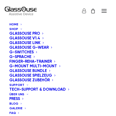
HOME
SHOP
GLASSOUSE PRO
GLASSOUSE V1.4
GLASSOUSE LINK
GLASSOUSE G-WEAR
G-SWITCHES
G-SPRACHE
Alle anzeigen
GlassOuse Spielzeug
FINGER-REHA-TRAINER
G-MOUNT MULTI-MOUNT
Standardsortierung
GLASSOUSE BUNDLE
GLASSOUSE SPIELZEUG
Nach Beliebtheit sortiert
GLASSOUSE ZUBEHÖR
Nach Aktualität sortieren
SUPPORT
Nach Preis sortieren: aufsteigend
TECH-SUPPORT & DOWNLOAD
Nach Preis sortieren: absteigend
ÜBER UNS
PRESS
BLOG
GALERIE
FAQ