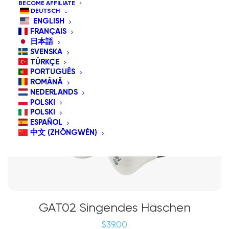
BECOME AFFILIATE
DEUTSCH
ENGLISH
FRANÇAIS
日本語
SVENSKA
TÜRKÇE
PORTUGUÊS
ROMÂNĂ
NEDERLANDS
POLSKI
POLSKI
ESPAÑOL
中文 (ZHŌNGWÉN)
GAT02 Singendes Häschen
$
39.00