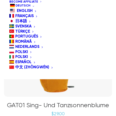
BECOME AFFILIATE
DEUTSCH
ENGLISH
FRANÇAIS
日本語
SVENSKA
TÜRKÇE
PORTUGUÊS
ROMÂNĂ
NEDERLANDS
POLSKI
POLSKI
ESPAÑOL
中文 (ZHŌNGWÉN)
GAT01 Sing- Und Tanzsonnenblume
$
29.00