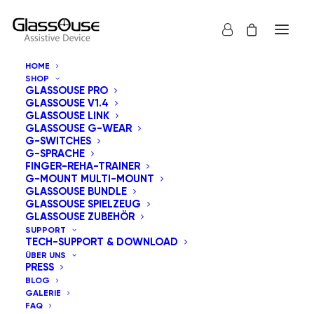
HOME
SHOP
GLASSOUSE PRO
GLASSOUSE V1.4
GLASSOUSE LINK
GLASSOUSE G-WEAR
G-SWITCHES
G-SPRACHE
Alle anzeigen
GlassOuse Spielzeug
FINGER-REHA-TRAINER
G-MOUNT MULTI-MOUNT
Standardsortierung
GLASSOUSE BUNDLE
GLASSOUSE SPIELZEUG
Nach Beliebtheit sortiert
GLASSOUSE ZUBEHÖR
Nach Aktualität sortieren
SUPPORT
Nach Preis sortieren: aufsteigend
TECH-SUPPORT & DOWNLOAD
Nach Preis sortieren: absteigend
ÜBER UNS
PRESS
BLOG
GALERIE
FAQ