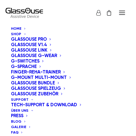
HOME
SHOP
GLASSOUSE PRO
GLASSOUSE V1.4
GLASSOUSE LINK
GLASSOUSE G-WEAR
G-SWITCHES
G-SPRACHE
Alle anzeigen
GlassOuse Spielzeug
FINGER-REHA-TRAINER
G-MOUNT MULTI-MOUNT
Nach Beliebtheit sortiert
GLASSOUSE BUNDLE
GLASSOUSE SPIELZEUG
Standardsortierung
GLASSOUSE ZUBEHÖR
Nach Aktualität sortieren
SUPPORT
Nach Preis sortieren: aufsteigend
TECH-SUPPORT & DOWNLOAD
Nach Preis sortieren: absteigend
ÜBER UNS
PRESS
BLOG
GALERIE
FAQ