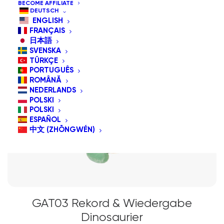
BECOME AFFILIATE
DEUTSCH
ENGLISH
FRANÇAIS
日本語
SVENSKA
TÜRKÇE
PORTUGUÊS
ROMÂNĂ
NEDERLANDS
POLSKI
POLSKI
ESPAÑOL
中文 (ZHŌNGWÉN)
GAT03 Rekord & Wiedergabe
Dinosaurier