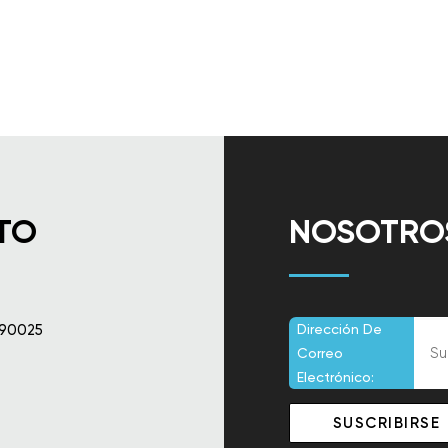
TO
NOSOTROS
 90025
Dirección De
Correo
Electrónico: