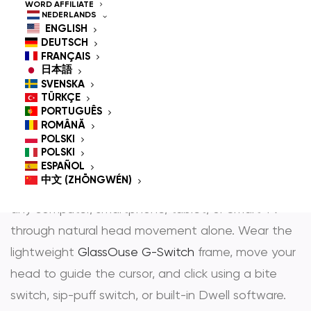
Controlled Mouse for
WORD AFFILIATE
NEDERLANDS
People With
ENGLISH
DEUTSCH
Disabilities
FRANÇAIS
日本語
SVENSKA
TÜRKÇE
PORTUGUÊS
GlassOuse is the most trusted
hands-free mouse
ROMÂNĂ
POLSKI
en
head controlled mouse
— award-winning
POLSKI
assistive technology that gives people with
ESPAÑOL
中文 (ZHŌNGWÉN)
physical disabilities full, independent control over
any computer, smartphone, tablet, or Smart TV
through natural head movement alone. Wear the
lightweight
GlassOuse G-Switch
frame, move your
head to guide the cursor, and click using a bite
switch, sip-puff switch, or built-in Dwell software.