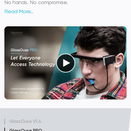
No hands. No compromise.
Read More…
GlassOuse V1.4
GlassOuse PRO