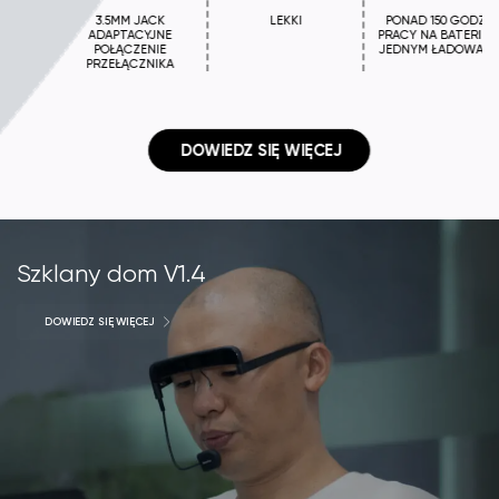
3.5MM JACK
LEKKI
PONAD 150 GODZIN
ADAPTACYJNE
PRACY NA BATERII NA
POŁĄCZENIE
JEDNYM ŁADOWANIU
PRZEŁĄCZNIKA
 DOWIEDZ SIĘ WIĘCEJ
Szklany dom V1.4
DOWIEDZ SIĘ WIĘCEJ