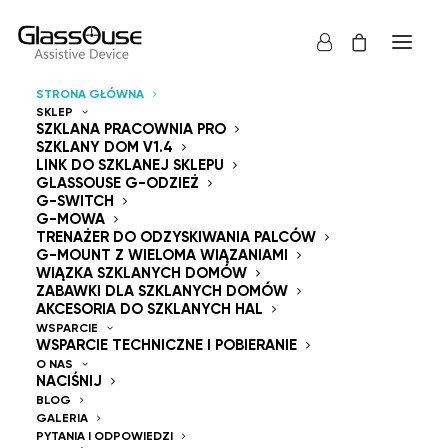
STRONA GŁÓWNA
SKLEP
Urządzenia sterujące
SZKLANA PRACOWNIA PRO
SZKLANY DOM V1.4
LINK DO SZKLANEJ SKLEPU
Bez użycia rąk
GLASSOUSE G-ODZIEŻ
G-SWITCH
G-MOWA
TRENAŻER DO ODZYSKIWANIA PALCÓW
G-MOUNT Z WIELOMA WIĄZANIAMI
WIĄZKA SZKLANYCH DOMÓW
ZABAWKI DLA SZKLANYCH DOMÓW
GlassOuse — The
AKCESORIA DO SZKLANYCH HAL
WSPARCIE
WSPARCIE TECHNICZNE I POBIERANIE
World's #1 Hands-Free
O NAS
NACIŚNIJ
Mouse & Head
BLOG
GALERIA
PYTANIA I ODPOWIEDZI