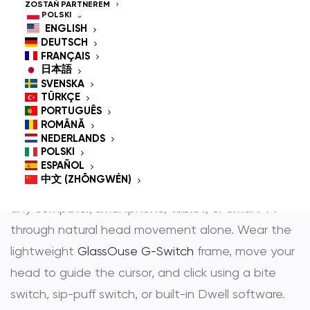
Controlled Mouse for
ZOSTAŃ PARTNEREM
POLSKI
People With
ENGLISH
DEUTSCH
Disabilities
FRANÇAIS
日本語
SVENSKA
TÜRKÇE
PORTUGUÊS
GlassOuse is the most trusted
hands-free mouse
ROMÂNĂ
NEDERLANDS
i
head controlled mouse
— award-winning
POLSKI
assistive technology that gives people with
ESPAÑOL
中文 (ZHŌNGWÉN)
physical disabilities full, independent control over
any computer, smartphone, tablet, or Smart TV
through natural head movement alone. Wear the
lightweight
GlassOuse G-Switch
frame, move your
head to guide the cursor, and click using a bite
switch, sip-puff switch, or built-in Dwell software.