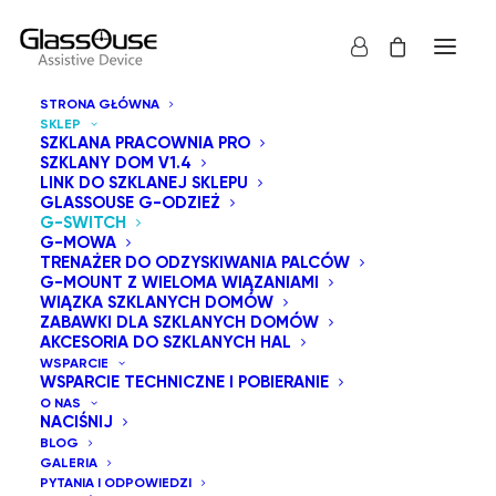
STRONA GŁÓWNA
SKLEP
SZKLANA PRACOWNIA PRO
SZKLANY DOM V1.4
LINK DO SZKLANEJ SKLEPU
GLASSOUSE G-ODZIEŻ
Poznaj najnowsze przełączniki adaptacyjne firmy
G-SWITCH
G-MOWA
GlassOuse z serii G-Switch. W tej kolekcji znajdziesz
TRENAŻER DO ODZYSKIWANIA PALCÓW
przełącznik zgryzowy, przełącznik wdechowy,
G-MOUNT Z WIELOMA WIĄZANIAMI
WIĄZKA SZKLANYCH DOMÓW
przełącznik palcowy, przełącznik nożny, przełącznik
ZABAWKI DLA SZKLANYCH DOMÓW
naciskowy, przełącznik poduszkowy, przełącznik
AKCESORIA DO SZKLANYCH HAL
WSPARCIE
dotykowy, przełącznik zbliżeniowy, przełącznik zgryzowy
WSPARCIE TECHNICZNE I POBIERANIE
360°, przełącznik policzkowy, przełącznik mrugowy oraz
O NAS
NACIŚNIJ
innowacyjny przełącznik mięśniowy. Każdy przełącznik
BLOG
jest wyposażony w gniazdo 3,5 mm, co zapewnia
GALERIA
PYTANIA I ODPOWIEDZI
kompatybilność z wieloma urządzeniami