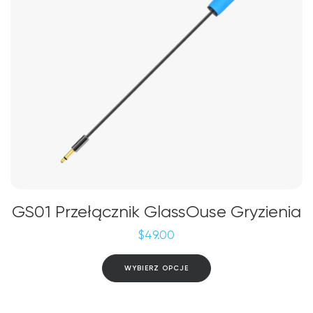
GS01 Przełącznik GlassOuse Gryzienia
$
49.00
Ten
WYBIERZ OPCJE
produkt
ma
wiele