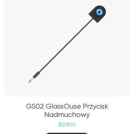
można
wybrać
na
stronie
produktu
GS02 GlassOuse Przycisk
Nadmuchowy
$
129.00