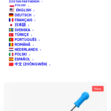
ZOSTAŃ PARTNEREM
POLSKI
wspomagającymi.
ENGLISH
DEUTSCH
FRANÇAIS
Pokaż wszystko
G-switch
日本語
SVENSKA
Domyślne sortowanie
TÜRKÇE
Sortuj wg popularności
PORTUGUÊS
Sortuj od najnowszych
ROMÂNĂ
Sortuj po cenie od najniższej
NEDERLANDS
Sortuj po cenie od najwyższej
POLSKI
ESPAÑOL
中文 (ZHŌNGWÉN)
New