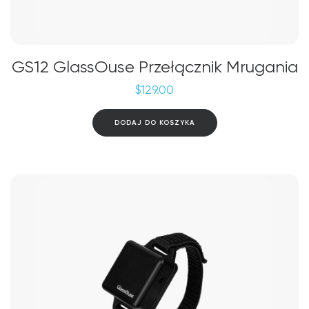
GS12 GlassOuse Przełącznik Mrugania
$
129.00
DODAJ DO KOSZYKA