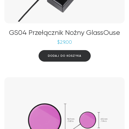
GS04 Przełącznik Nożny GlassOuse
$
29.00
DODAJ DO KOSZYKA