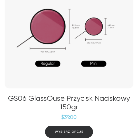
na
stronie
produktu
GS06 GlassOuse Przycisk Naciskowy
150gr
$
39.00
Ten
WYBIERZ OPCJE
produkt