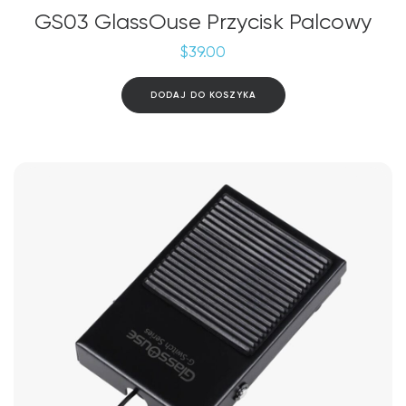
GS03 GlassOuse Przycisk Palcowy
$
39.00
DODAJ DO KOSZYKA