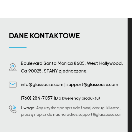
wariantów.
Opcje
można
wybrać
na
stronie
produktu
DANE KONTAKTOWE
Boulevard Santa Monica 8605, West Hollywood,
Ca 90025, STANY zjednoczone.
info@glassouse.com
|
support@glassouse.com
(760) 284-7057
(Dla kwerendy produktu)
Uwaga:
Aby uzyskać po sprzedażowej obsługi klienta,
proszę napisz do nas na adres
support@glassouse.com
.