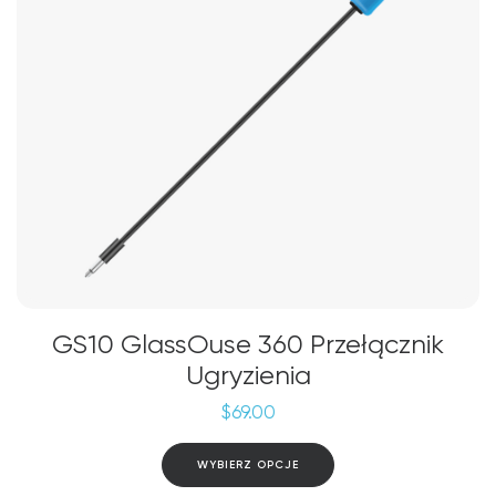
stronie
produktu
GS10 GlassOuse 360 Przełącznik
Ugryzienia
$
69.00
Ten
WYBIERZ OPCJE
produkt
ma