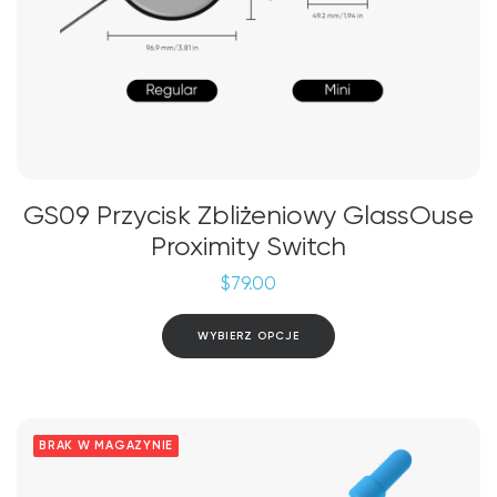
GS09 Przycisk Zbliżeniowy GlassOuse
Proximity Switch
$
79.00
Ten
WYBIERZ OPCJE
produkt
ma
wiele
wariantów.
Opcje
BRAK W MAGAZYNIE
można
wybrać
na