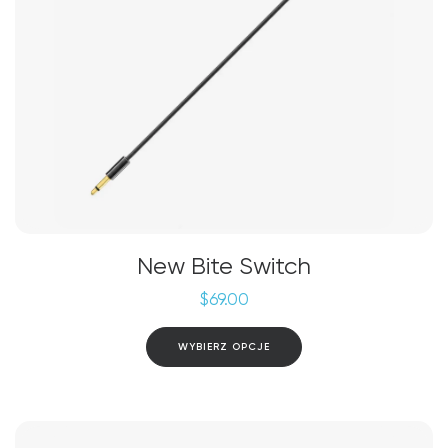
New Bite Switch
$
69.00
Ten
WYBIERZ OPCJE
produkt
ma
wiele
wariantów.
Opcje