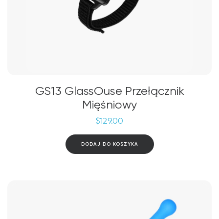
GS13 GlassOuse Przełącznik
Mięśniowy
$
129.00
DODAJ DO KOSZYKA