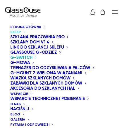
STRONA GŁÓWNA
SKLEP
SZKLANA PRACOWNIA PRO
SZKLANY DOM V1.4
LINK DO SZKLANEJ SKLEPU
GLASSOUSE G-ODZIEŻ
Poznaj najnowsze przełączniki adaptacyjne firmy
G-SWITCH
G-MOWA
GlassOuse z serii G-Switch. W tej kolekcji znajdziesz
TRENAŻER DO ODZYSKIWANIA PALCÓW
przełącznik zgryzowy, przełącznik wdechowy,
G-MOUNT Z WIELOMA WIĄZANIAMI
WIĄZKA SZKLANYCH DOMÓW
przełącznik palcowy, przełącznik nożny, przełącznik
ZABAWKI DLA SZKLANYCH DOMÓW
naciskowy, przełącznik poduszkowy, przełącznik
AKCESORIA DO SZKLANYCH HAL
WSPARCIE
dotykowy, przełącznik zbliżeniowy, przełącznik zgryzowy
WSPARCIE TECHNICZNE I POBIERANIE
360°, przełącznik policzkowy, przełącznik mrugowy oraz
O NAS
NACIŚNIJ
innowacyjny przełącznik mięśniowy. Każdy przełącznik
BLOG
jest wyposażony w gniazdo 3,5 mm, co zapewnia
GALERIA
PYTANIA I ODPOWIEDZI
kompatybilność z wieloma urządzeniami