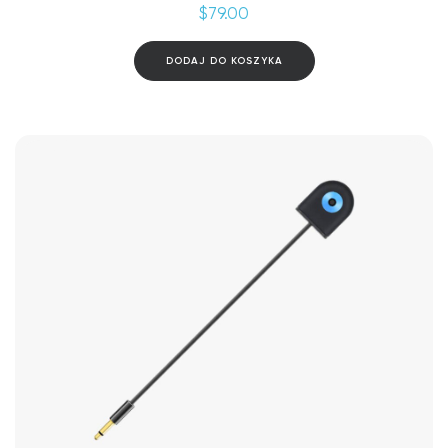
$
79.00
DODAJ DO KOSZYKA