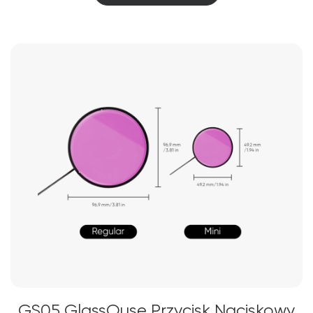
GS05 GlassOuse Przycisk Naciskowy