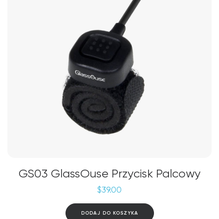
GS03 GlassOuse Przycisk Palcowy
$
39.00
DODAJ DO KOSZYKA