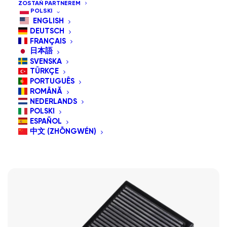
ZOSTAŃ PARTNEREM
POLSKI
wspomagającymi.
ENGLISH
DEUTSCH
FRANÇAIS
Pokaż wszystko
G-switch
日本語
SVENSKA
Sortuj po cenie od najniższej
TÜRKÇE
Domyślne sortowanie
PORTUGUÊS
Sortuj wg popularności
ROMÂNĂ
Sortuj od najnowszych
NEDERLANDS
Sortuj po cenie od najwyższej
POLSKI
ESPAÑOL
中文 (ZHŌNGWÉN)