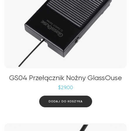
GS04 Przełącznik Nożny GlassOuse
$
29.00
DODAJ DO KOSZYKA