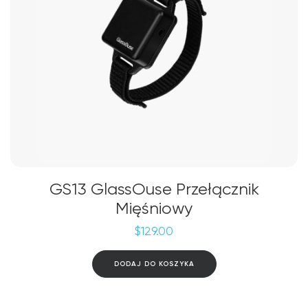
GS13 GlassOuse Przełącznik
Mięśniowy
$
129.00
DODAJ DO KOSZYKA