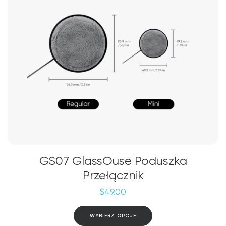
na
stronie
produktu
GS07 GlassOuse Poduszka
Przełącznik
$
49.00
Ten
WYBIERZ OPCJE
produkt