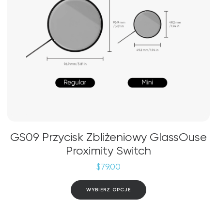
produktu
GS09 Przycisk Zbliżeniowy GlassOuse
Proximity Switch
$
79.00
Ten
WYBIERZ OPCJE
produkt
ma
wiele