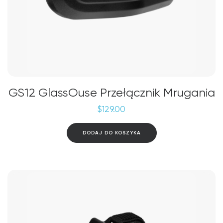
GS12 GlassOuse Przełącznik Mrugania
$
129.00
DODAJ DO KOSZYKA