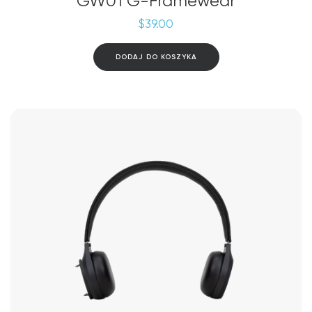
GW01 G-Framewear
$
39.00
DODAJ DO KOSZYKA