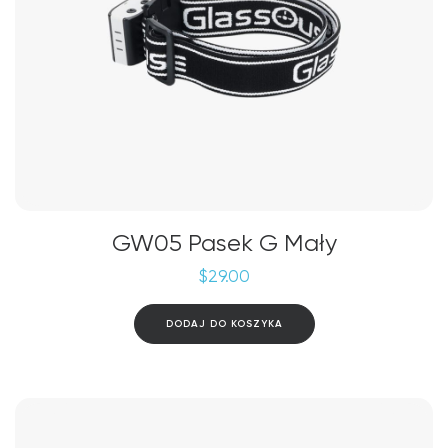
GW05 Pasek G Mały
$
29.00
DODAJ DO KOSZYKA