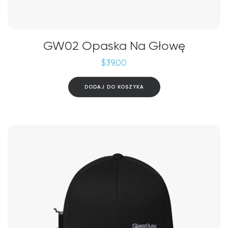
GW02 Opaska Na Głowę
$
39.00
DODAJ DO KOSZYKA