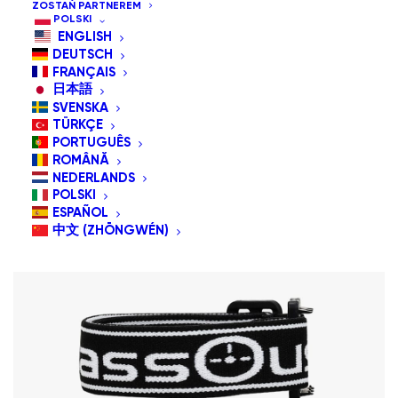
ZOSTAŃ PARTNEREM
Sortuj po cenie od najniższej
POLSKI
ENGLISH
Domyślne sortowanie
DEUTSCH
Sortuj wg popularności
FRANÇAIS
Sortuj od najnowszych
日本語
Sortuj po cenie od najwyższej
SVENSKA
TÜRKÇE
PORTUGUÊS
ROMÂNĂ
NEDERLANDS
POLSKI
ESPAÑOL
PROMOCJA!
中文 (ZHŌNGWÉN)