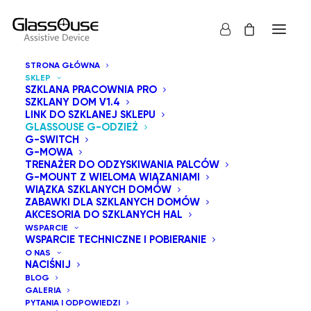
STRONA GŁÓWNA
SKLEP
SZKLANA PRACOWNIA PRO
SZKLANY DOM V1.4
LINK DO SZKLANEJ SKLEPU
GLASSOUSE G-ODZIEŻ
Seria GlassOuse G-Wear oferuje szeroki wybór
G-SWITCH
G-MOWA
akcesoriów, które pozwalają dostosować sposób
TRENAŻER DO ODZYSKIWANIA PALCÓW
noszenia urządzeń wspomagających GlassOuse do
G-MOUNT Z WIELOMA WIĄZANIAMI
WIĄZKA SZKLANYCH DOMÓW
własnych potrzeb. Dostępne opcje to: G-Framewear,
ZABAWKI DLA SZKLANYCH DOMÓW
G-Headband, G-Cap, G-Beanie Hat, G-Strap Small
AKCESORIA DO SZKLANYCH HAL
WSPARCIE
oraz G-Strap Big. Każdy zakup objęty jest 15-dniową
WSPARCIE TECHNICZNE I POBIERANIE
gwarancją zwrotu pieniędzy oraz roczną gwarancją.
O NAS
NACIŚNIJ
BLOG
GALERIA
Pokaż wszystko
GlassOuse G-Odzież
PYTANIA I ODPOWIEDZI