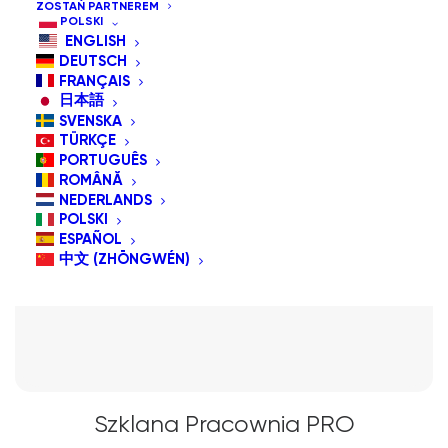
ZOSTAŃ PARTNEREM
POLSKI
ENGLISH
DEUTSCH
FRANÇAIS
日本語
SVENSKA
TÜRKÇE
PORTUGUÊS
ROMÂNĂ
NEDERLANDS
POLSKI
ESPAÑOL
中文 (ZHŌNGWÉN)
Szklana Pracownia PRO