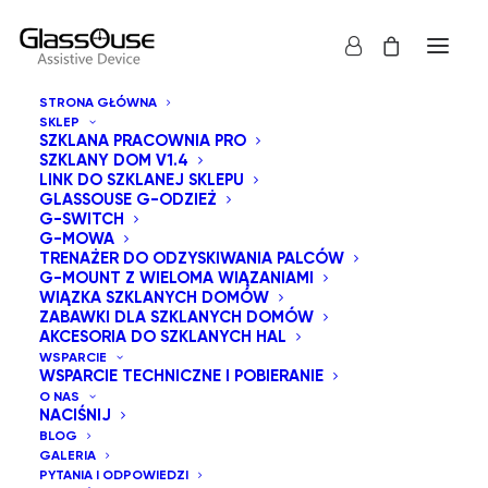
STRONA GŁÓWNA
SKLEP
SZKLANA PRACOWNIA PRO
SZKLANY DOM V1.4
LINK DO SZKLANEJ SKLEPU
GLASSOUSE G-ODZIEŻ
G-SWITCH
G-MOWA
Pokaż wszystko
TRENAŻER DO ODZYSKIWANIA PALCÓW
Urządzenia wspomagające GlassOuse
G-MOUNT Z WIELOMA WIĄZANIAMI
WIĄZKA SZKLANYCH DOMÓW
Domyślne sortowanie
ZABAWKI DLA SZKLANYCH DOMÓW
AKCESORIA DO SZKLANYCH HAL
Sortuj wg popularności
WSPARCIE
Sortuj od najnowszych
WSPARCIE TECHNICZNE I POBIERANIE
Sortuj po cenie od najniższej
O NAS
Sortuj po cenie od najwyższej
NACIŚNIJ
BLOG
GALERIA
PYTANIA I ODPOWIEDZI