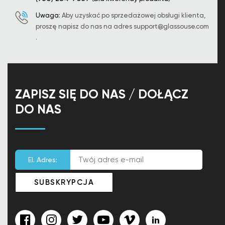
Uwaga:
Aby uzyskać po sprzedażowej obsługi klienta,
proszę napisz do nas na adres
support@glassouse.com
.
ZAPISZ SIĘ DO NAS / DOŁĄCZ
DO NAS
El. Adres: