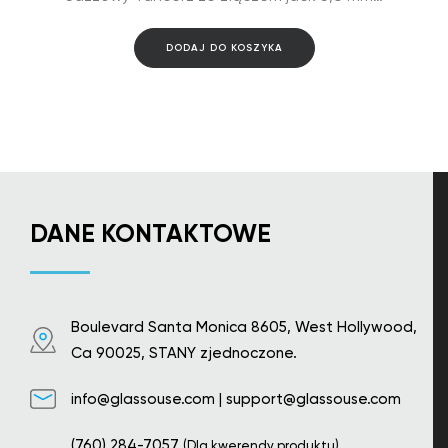
DODAJ DO KOSZYKA
DANE KONTAKTOWE
Boulevard Santa Monica 8605, West Hollywood,
Ca 90025, STANY zjednoczone.
info@glassouse.com
|
support@glassouse.com
(760) 284-7057
(Dla kwerendy produktu)