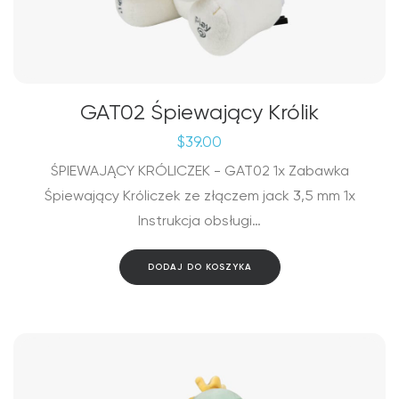
GAT02 Śpiewający Królik
$
39.00
ŚPIEWAJĄCY KRÓLICZEK - GAT02 1x Zabawka
Śpiewający Króliczek ze złączem jack 3,5 mm 1x
Instrukcja obsługi…
DODAJ DO KOSZYKA