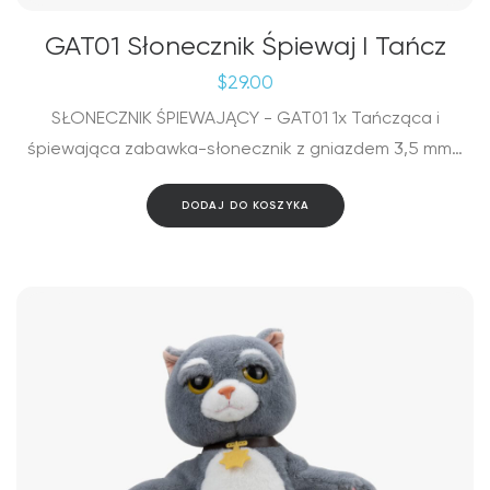
GAT01 Słonecznik Śpiewaj I Tańcz
$
29.00
SŁONECZNIK ŚPIEWAJĄCY - GAT01 1x Tańcząca i
śpiewająca zabawka-słonecznik z gniazdem 3,5 mm…
DODAJ DO KOSZYKA