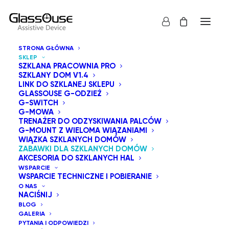
STRONA GŁÓWNA
SKLEP
SZKLANA PRACOWNIA PRO
SZKLANY DOM V1.4
LINK DO SZKLANEJ SKLEPU
GLASSOUSE G-ODZIEŻ
Zabawki GlassOuse to seria zabawek przystosowanych
G-SWITCH
G-MOWA
do obsługi za pomocą przełączników, które mogą
TRENAŻER DO ODZYSKIWANIA PALCÓW
nagrywać, odtwarzać muzykę, tańczyć lub wykonywać
G-MOUNT Z WIELOMA WIĄZANIAMI
WIĄZKA SZKLANYCH DOMÓW
dowolną kombinację tych trzech czynności. Steruje się
ZABAWKI DLA SZKLANYCH DOMÓW
nimi za pomocą podłączonego przełącznika
AKCESORIA DO SZKLANYCH HAL
WSPARCIE
adaptacyjnego GlassOuse z serii G-Switch.
WSPARCIE TECHNICZNE I POBIERANIE
O NAS
NACIŚNIJ
Pokaż wszystko
Zabawki dla szklanych Domów
BLOG
GALERIA
Sortuj od najnowszych
PYTANIA I ODPOWIEDZI