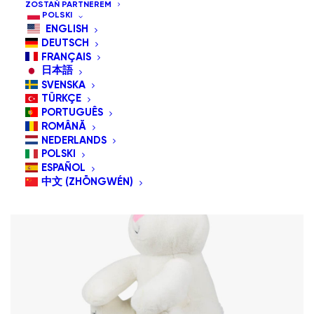
ZOSTAŃ PARTNEREM
Domyślne sortowanie
POLSKI
Sortuj wg popularności
ENGLISH
Sortuj po cenie od najniższej
DEUTSCH
Sortuj po cenie od najwyższej
FRANÇAIS
日本語
SVENSKA
TÜRKÇE
PORTUGUÊS
ROMÂNĂ
NEDERLANDS
POLSKI
ESPAÑOL
中文 (ZHŌNGWÉN)