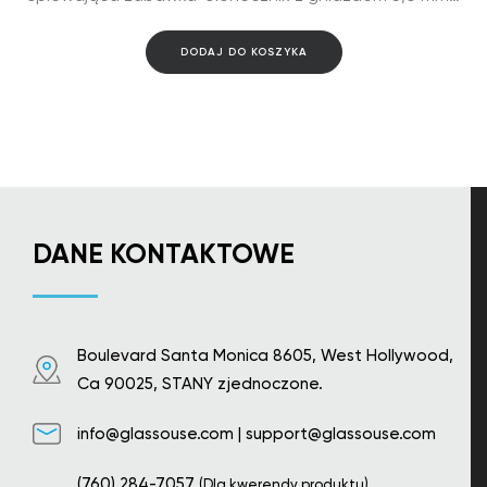
DODAJ DO KOSZYKA
DANE KONTAKTOWE
Boulevard Santa Monica 8605, West Hollywood,
Ca 90025, STANY zjednoczone.
info@glassouse.com
|
support@glassouse.com
(760) 284-7057
(Dla kwerendy produktu)