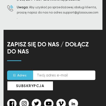
Uwaga:
Aby uzyskać po sprzedażowej obsługi klienta,
proszę napisz do nas na adres
support@glassouse.com
.
ZAPISZ SIĘ DO NAS / DOŁĄCZ
DO NAS
El. Adres: