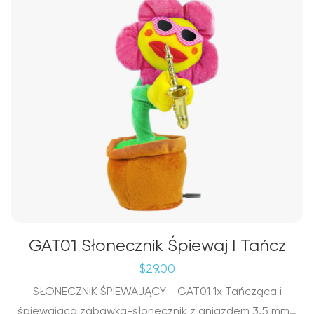
GAT01 Słonecznik Śpiewaj I Tańcz
$
29.00
SŁONECZNIK ŚPIEWAJĄCY - GAT01 1x Tańcząca i
śpiewająca zabawka-słonecznik z gniazdem 3,5 mm…