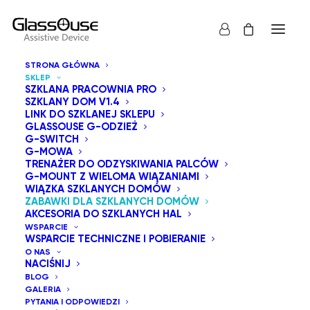
STRONA GŁÓWNA
SKLEP
SZKLANA PRACOWNIA PRO
SZKLANY DOM V1.4
LINK DO SZKLANEJ SKLEPU
GLASSOUSE G-ODZIEŻ
Zabawki GlassOuse to seria zabawek przystosowanych
G-SWITCH
G-MOWA
do obsługi za pomocą przełączników, które mogą
TRENAŻER DO ODZYSKIWANIA PALCÓW
nagrywać, odtwarzać muzykę, tańczyć lub wykonywać
G-MOUNT Z WIELOMA WIĄZANIAMI
WIĄZKA SZKLANYCH DOMÓW
dowolną kombinację tych trzech czynności. Steruje się
ZABAWKI DLA SZKLANYCH DOMÓW
nimi za pomocą podłączonego przełącznika
AKCESORIA DO SZKLANYCH HAL
WSPARCIE
adaptacyjnego GlassOuse z serii G-Switch.
WSPARCIE TECHNICZNE I POBIERANIE
O NAS
NACIŚNIJ
Pokaż wszystko
Zabawki dla szklanych Domów
BLOG
GALERIA
Sortuj po cenie od najwyższej
PYTANIA I ODPOWIEDZI