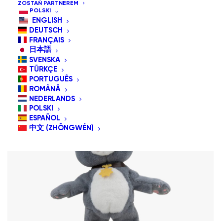
ZOSTAŃ PARTNEREM
Domyślne sortowanie
POLSKI
Sortuj wg popularności
ENGLISH
Sortuj od najnowszych
DEUTSCH
Sortuj po cenie od najniższej
FRANÇAIS
日本語
SVENSKA
TÜRKÇE
PORTUGUÊS
ROMÂNĂ
NEDERLANDS
POLSKI
ESPAÑOL
中文 (ZHŌNGWÉN)