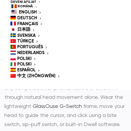
Controlled Mouse for
DEVENI AFILIAT
ROMÂNĂ
People With
ENGLISH
DEUTSCH
Disabilities
FRANÇAIS
日本語
SVENSKA
TÜRKÇE
PORTUGUÊS
GlassOuse is the most trusted
hands-free mouse
NEDERLANDS
POLSKI
și
head controlled mouse
— award-winning
POLSKI
assistive technology that gives people with
ESPAÑOL
中文 (ZHŌNGWÉN)
physical disabilities full, independent control over
any computer, smartphone, tablet, or Smart TV
through natural head movement alone. Wear the
lightweight
GlassOuse G-Switch
frame, move your
head to guide the cursor, and click using a bite
switch, sip-puff switch, or built-in Dwell software.