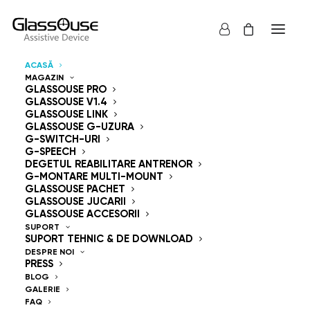
ACASĂ
MAGAZIN
Dispozitive de control
GLASSOUSE PRO
GLASSOUSE V1.4
GLASSOUSE LINK
Mâini libere
GLASSOUSE G-UZURA
G-SWITCH-URI
G-SPEECH
DEGETUL REABILITARE ANTRENOR
G-MONTARE MULTI-MOUNT
GLASSOUSE PACHET
GLASSOUSE JUCARII
GlassOuse — The
GLASSOUSE ACCESORII
SUPORT
SUPORT TEHNIC & DE DOWNLOAD
World's #1 Hands-Free
DESPRE NOI
PRESS
Mouse & Head
BLOG
GALERIE
FAQ