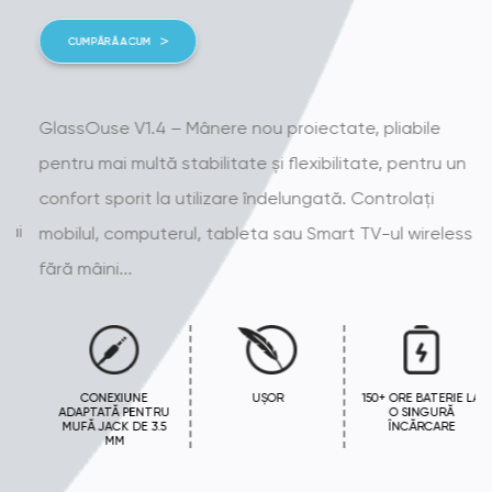
CUMPĂRĂ ACUM
GlassOuse V1.4 – Mânere nou proiectate, pliabile
pentru mai multă stabilitate și flexibilitate, pentru un
confort sporit la utilizare îndelungată. Controlați
mobilul, computerul, tableta sau Smart TV-ul wireless și
fără mâini...
CONEXIUNE
UȘOR
150+ ORE BATERIE LA
ADAPTATĂ PENTRU
O SINGURĂ
MUFĂ JACK DE 3.5
ÎNCĂRCARE
MM