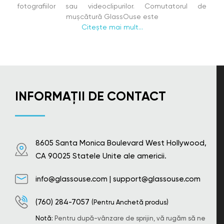
fotografiilor sau videoclipurilor. Comutatorul de
mușcătură GlassOuse este
Citește mai mult...
INFORMAȚII DE CONTACT
8605 Santa Monica Boulevard West Hollywood,
CA 90025 Statele Unite ale americii.
info@glassouse.com
|
support@glassouse.com
(760) 284-7057
(Pentru Anchetă produs)
Notă:
Pentru după-vânzare de sprijin, vă rugăm să ne