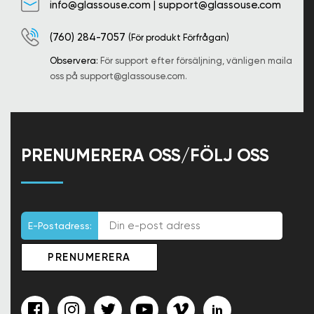
info@glassouse.com
|
support@glassouse.com
(760) 284-7057
(För produkt Förfrågan)
Observera:
För support efter försäljning, vänligen maila
oss på
support@glassouse.com
.
PRENUMERERA OSS/FÖLJ OSS
E-Postadress: