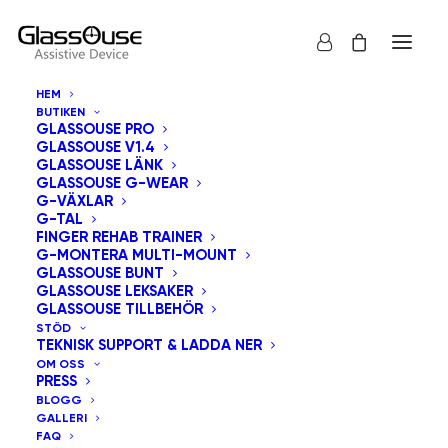
HEM
BUTIKEN
GLASSOUSE PRO
GLASSOUSE V1.4
GLASSOUSE LÄNK
GLASSOUSE G-WEAR
G-VÄXLAR
G-TAL
Visa alla
GlassOuse Bunt
FINGER REHAB TRAINER
G-MONTERA MULTI-MOUNT
Sortera efter popularitet
GLASSOUSE BUNT
GLASSOUSE LEKSAKER
Standardsortering
GLASSOUSE TILLBEHÖR
Sortera efter senast
STÖD
Sortera efter pris: lågt till högt
TEKNISK SUPPORT & LADDA NER
Sortera efter pris: högt till lågt
OM OSS
PRESS
BLOGG
GALLERI
FAQ