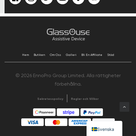
Hem
Butiken
Om Oss
Galleri
Bli En Affiliate
Stöd
© 2026 EnnoPro Group Limited. Alla rättigheter
förbehållna.
Sekretesspolicy
Regler och Villkor
Svenska