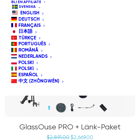
BLI EN AFFILIATE
SVENSKA
ENGLISH
REA!
DEUTSCH
Paketerbjudande
FRANÇAIS
日本語
TÜRKÇE
PORTUGUÊS
ROMÂNĂ
NEDERLANDS
POLSKI
POLSKI
ESPAÑOL
中文 (ZHŌNGWÉN)
GlassOuse PRO + Länk-Paket
Det
Det
$
2,891.00
$
2,669.00