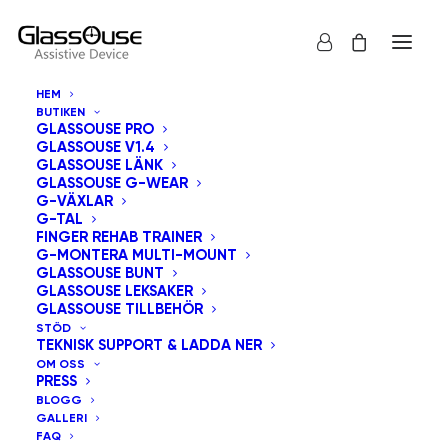
HEM
BUTIKEN
GLASSOUSE PRO
GLASSOUSE V1.4
GLASSOUSE LÄNK
GLASSOUSE G-WEAR
G-VÄXLAR
G-TAL
Visa alla
GlassOuse Bunt
FINGER REHAB TRAINER
G-MONTERA MULTI-MOUNT
Sortera efter pris: högt till lågt
GLASSOUSE BUNT
GLASSOUSE LEKSAKER
Standardsortering
GLASSOUSE TILLBEHÖR
Sortera efter popularitet
STÖD
Sortera efter senast
TEKNISK SUPPORT & LADDA NER
Sortera efter pris: lågt till högt
OM OSS
PRESS
BLOGG
GALLERI
FAQ