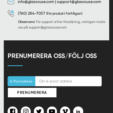
info@glassouse.com
|
support@glassouse.com
(760) 284-7057
(För produkt Förfrågan)
Observera:
För support efter försäljning, vänligen maila
oss på
support@glassouse.com
.
PRENUMERERA OSS/FÖLJ OSS
E-Postadress: