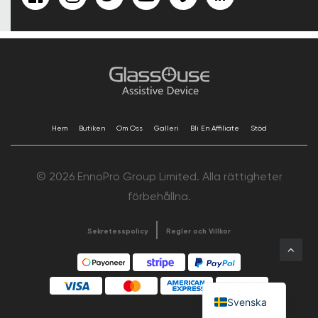
Hem
Butiken
Om Oss
Galleri
Bli En Affiliate
Stöd
© 2026 EnnoPro Group Limited. Alla rättigheter
förbehållna.
Sekretesspolicy
Regler och Villkor
Svenska