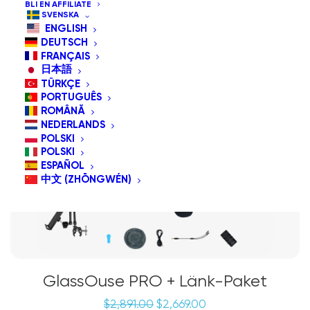
BLI EN AFFILIATE
SVENSKA
ENGLISH
REA!
DEUTSCH
Paketerbjudande
FRANÇAIS
日本語
TÜRKÇE
PORTUGUÊS
ROMÂNĂ
NEDERLANDS
POLSKI
POLSKI
ESPAÑOL
中文 (ZHŌNGWÉN)
GlassOuse PRO + Länk-Paket
Det
Det
$
2,891.00
$
2,669.00