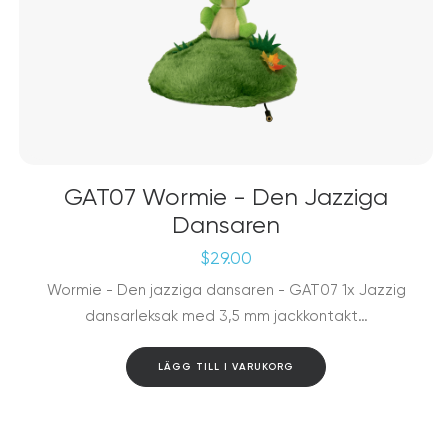
GAT07 Wormie - Den Jazziga
Dansaren
$
29.00
Wormie - Den jazziga dansaren - GAT07 1x Jazzig
dansarleksak med 3,5 mm jackkontakt…
LÄGG TILL I VARUKORG