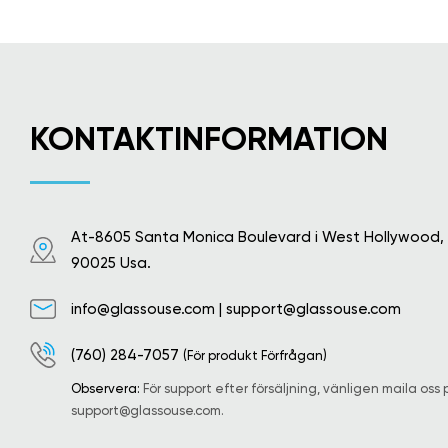
KONTAKTINFORMATION
At-8605 Santa Monica Boulevard i West Hollywood,
90025 Usa.
info@glassouse.com
|
support@glassouse.com
(760) 284-7057
(För produkt Förfrågan)
Observera:
För support efter försäljning, vänligen maila oss 
support@glassouse.com
.