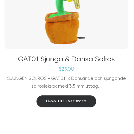
GAT01 Sjunga & Dansa Solros
$
29.00
SJUNGEN SOLROS - GAT01 1x Dansande och sjungande
solrosleksak med 3,5 mm uttag...
LÄGG TILL I VARUKORG