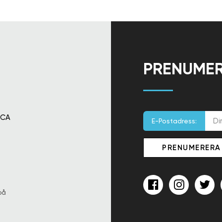
PRENUMER
 CA
E-Postadress:
på