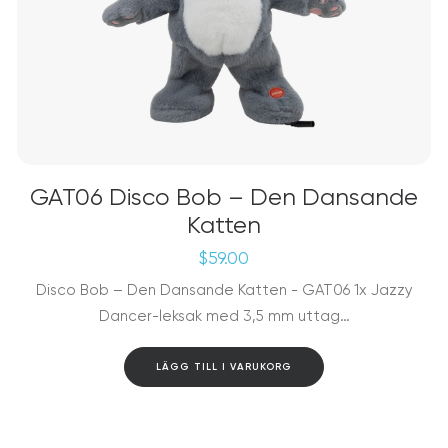
GAT06 Disco Bob – Den Dansande
Katten
$
59.00
Disco Bob – Den Dansande Katten - GAT06 1x Jazzy
Dancer-leksak med 3,5 mm uttag…
LÄGG TILL I VARUKORG