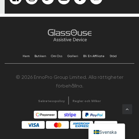
Hem
Butiken
Om Oss
Galleri
Bli En Affiliate
Stöd
© 2026 EnnoPro Group Limited. Alla rättigheter
förbehållna.
Sekretesspolicy
Regler och Villkor
Svenska