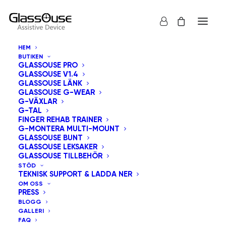
HEM
BUTIKEN
GLASSOUSE PRO
GLASSOUSE V1.4
GLASSOUSE LÄNK
GLASSOUSE G-WEAR
G-VÄXLAR
G-TAL
Visa alla
GlassOuse Leksaker
FINGER REHAB TRAINER
G-MONTERA MULTI-MOUNT
Sortera efter pris: lågt till högt
GLASSOUSE BUNT
GLASSOUSE LEKSAKER
Standardsortering
GLASSOUSE TILLBEHÖR
Sortera efter popularitet
STÖD
Sortera efter senast
TEKNISK SUPPORT & LADDA NER
Sortera efter pris: högt till lågt
OM OSS
PRESS
BLOGG
GALLERI
FAQ