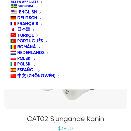
BLI EN AFFILIATE
SVENSKA
ENGLISH
DEUTSCH
FRANÇAIS
日本語
TÜRKÇE
PORTUGUÊS
ROMÂNĂ
NEDERLANDS
POLSKI
POLSKI
ESPAÑOL
中文 (ZHŌNGWÉN)
GAT02 Sjungande Kanin
$
39.00