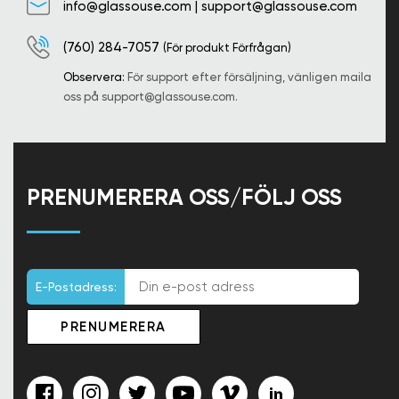
info@glassouse.com
|
support@glassouse.com
(760) 284-7057
(För produkt Förfrågan)
Observera:
För support efter försäljning, vänligen maila
oss på
support@glassouse.com
.
PRENUMERERA OSS/FÖLJ OSS
E-Postadress: