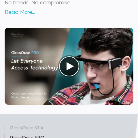
No hands. No compromise.
Read More…
GlassOuse V1.4
GlassOuse PRO