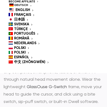
Controlled Mouse for
BECOME AFFILIATE
DEUTSCH
People With
ENGLISH
FRANÇAIS
Disabilities
日本語
SVENSKA
TÜRKÇE
PORTUGUÊS
ROMÂNĂ
GlassOuse is the most trusted
hands-free mouse
NEDERLANDS
POLSKI
und
head controlled mouse
— award-winning
POLSKI
assistive technology that gives people with
ESPAÑOL
中文 (ZHŌNGWÉN)
physical disabilities full, independent control over
any computer, smartphone, tablet, or Smart TV
through natural head movement alone. Wear the
lightweight
GlassOuse G-Switch
frame, move your
head to guide the cursor, and click using a bite
switch, sip-puff switch, or built-in Dwell software.