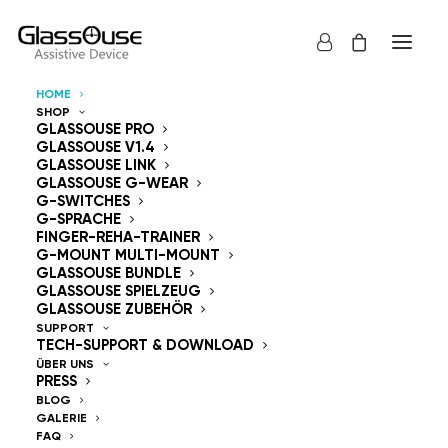
HOME
SHOP
Steuergeräte
GLASSOUSE PRO
GLASSOUSE V1.4
GLASSOUSE LINK
Freihändig
GLASSOUSE G-WEAR
G-SWITCHES
G-SPRACHE
FINGER-REHA-TRAINER
G-MOUNT MULTI-MOUNT
GLASSOUSE BUNDLE
GLASSOUSE SPIELZEUG
GlassOuse — The
GLASSOUSE ZUBEHÖR
SUPPORT
TECH-SUPPORT & DOWNLOAD
World's #1 Hands-Free
ÜBER UNS
PRESS
Mouse & Head
BLOG
GALERIE
FAQ