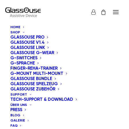
HOME
SHOP
GLASSOUSE PRO
GLASSOUSE V1.4
GLASSOUSE LINK
GLASSOUSE G-WEAR
G-SWITCHES
PARTNER-DASHBOARD
G-SPRACHE
FINGER-REHA-TRAINER
G-MOUNT MULTI-MOUNT
GLASSOUSE BUNDLE
GLASSOUSE SPIELZEUG
GLASSOUSE ZUBEHÖR
Anmelden
SUPPORT
TECH-SUPPORT & DOWNLOAD
ÜBER UNS
PRESS
Benutzername oder E-Mail-Adresse
*
BLOG
GALERIE
FAQ