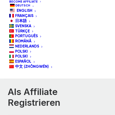
BECOME AFFILIATE
DEUTSCH
Passwort
*
ENGLISH
FRANÇAIS
日本語
SVENSKA
TÜRKÇE
PORTUGUÊS
ROMÂNĂ
NEDERLANDS
Angemeldet bleiben
POLSKI
POLSKI
ESPAÑOL
Passwort vergessen?
中文 (ZHŌNGWÉN)
Als Affiliate
Registrieren