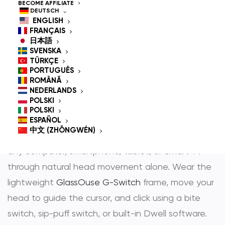
Controlled Mouse for
BECOME AFFILIATE
DEUTSCH
People With
ENGLISH
FRANÇAIS
Disabilities
日本語
SVENSKA
TÜRKÇE
PORTUGUÊS
ROMÂNĂ
GlassOuse is the most trusted
hands-free mouse
NEDERLANDS
POLSKI
und
head controlled mouse
— award-winning
POLSKI
assistive technology that gives people with
ESPAÑOL
中文 (ZHŌNGWÉN)
physical disabilities full, independent control over
any computer, smartphone, tablet, or Smart TV
through natural head movement alone. Wear the
lightweight
GlassOuse G-Switch
frame, move your
head to guide the cursor, and click using a bite
switch, sip-puff switch, or built-in Dwell software.