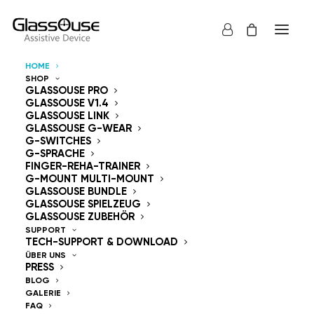
HOME
SHOP
Steuergeräte
GLASSOUSE PRO
GLASSOUSE V1.4
GLASSOUSE LINK
Freihändig
GLASSOUSE G-WEAR
G-SWITCHES
G-SPRACHE
FINGER-REHA-TRAINER
G-MOUNT MULTI-MOUNT
GLASSOUSE BUNDLE
GLASSOUSE SPIELZEUG
GlassOuse — The
GLASSOUSE ZUBEHÖR
SUPPORT
TECH-SUPPORT & DOWNLOAD
World's #1 Hands-Free
ÜBER UNS
PRESS
Mouse & Head
BLOG
GALERIE
FAQ