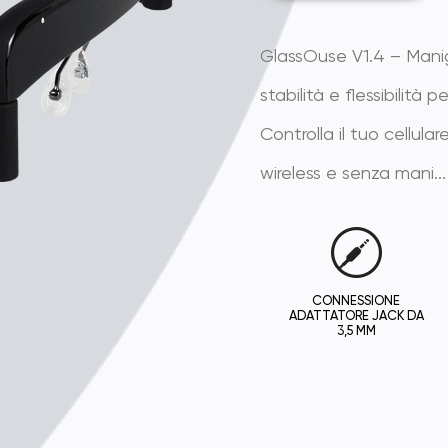
GlassOuse V1.4 – Manig
stabilità e flessibilit
Controlla il tuo cellul
wireless e senza mani...
CONNESSIONE
ADATTATORE JACK DA
3,5 MM