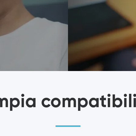
$
799.00
SCOPRI DI PIÙ
Un dispositivo di assis
specificamente progett
loro di connettere e cont
pia compatibil
TOPO