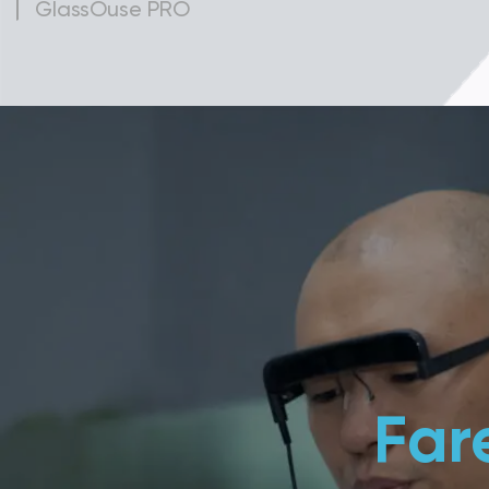
GlassOuse PRO
Far