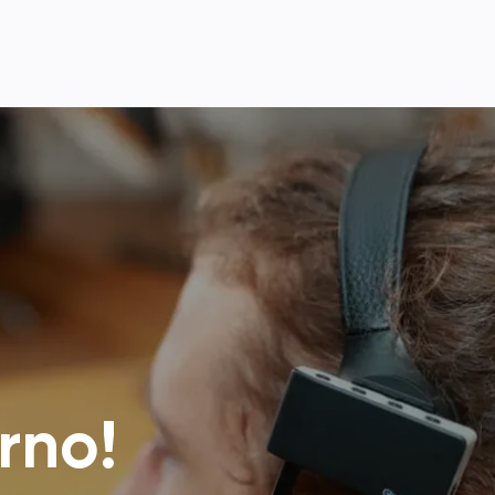
Ouse PRO
ivo
tà
rno!