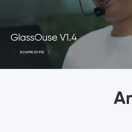
GlassOuse V1.4
SCOPRI DI PIÙ
Am