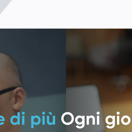
Glass
Piccolo
Disposit
Grandi
Possibili
e di più
Ogni gio