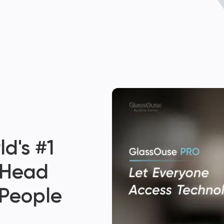
d's #1
 Head
 People