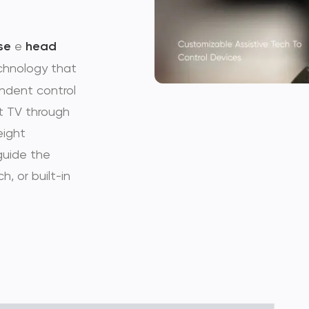
se
e
head
chnology that
pendent control
t TV through
eight
guide the
h, or built-in