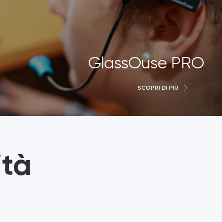
GlassOuse PRO
tenza 3-in-1 di prossima generazione
SCOPRI DI PIÙ
ato per persone con disabilità per consentire
rollare più dispositivi....
ità
ACCESSORIO PER IL
JOYSTICK
CONTROLLO DEGLI
INTERRUTTORI