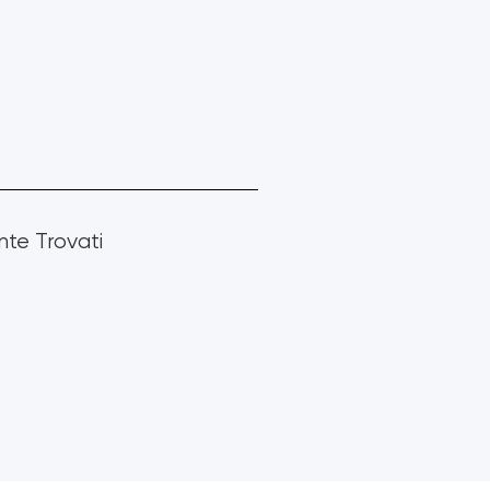
 ACQUISTA ORA
te Trovati