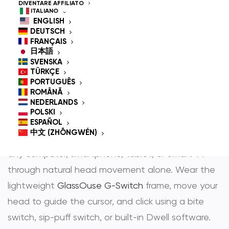
Controlled Mouse for
DIVENTARE AFFILIATO
ITALIANO
People With
ENGLISH
DEUTSCH
Disabilities
FRANÇAIS
日本語
SVENSKA
TÜRKÇE
PORTUGUÊS
GlassOuse is the most trusted
hands-free mouse
ROMÂNĂ
NEDERLANDS
e
head controlled mouse
— award-winning
POLSKI
assistive technology that gives people with
ESPAÑOL
中文 (ZHŌNGWÉN)
physical disabilities full, independent control over
any computer, smartphone, tablet, or Smart TV
through natural head movement alone. Wear the
lightweight
GlassOuse G-Switch
frame, move your
head to guide the cursor, and click using a bite
switch, sip-puff switch, or built-in Dwell software.