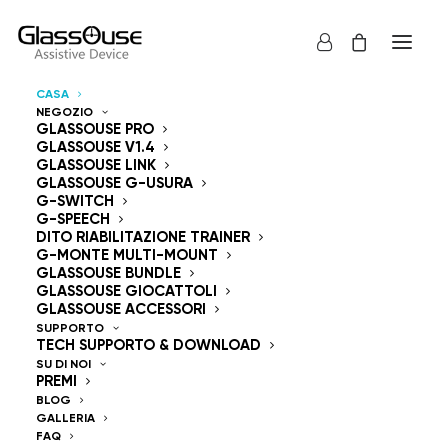
CASA
NEGOZIO
Dispositivi di controllo
GLASSOUSE PRO
GLASSOUSE V1.4
GLASSOUSE LINK
Mani libere
GLASSOUSE G-USURA
G-SWITCH
G-SPEECH
DITO RIABILITAZIONE TRAINER
G-MONTE MULTI-MOUNT
GLASSOUSE BUNDLE
GLASSOUSE GIOCATTOLI
GlassOuse — The
GLASSOUSE ACCESSORI
SUPPORTO
TECH SUPPORTO & DOWNLOAD
World's #1 Hands-Free
SU DI NOI
PREMI
Mouse & Head
BLOG
GALLERIA
FAQ