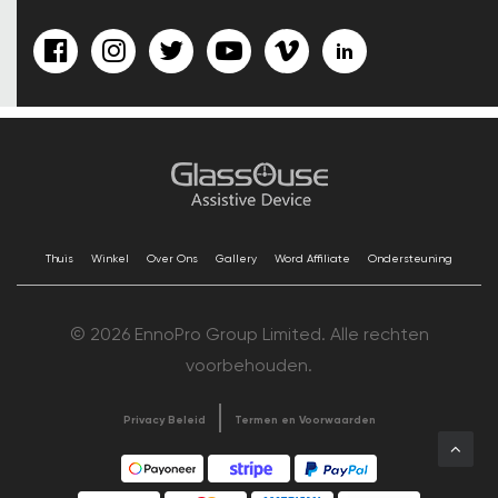
Thuis
Winkel
Over Ons
Gallery
Word Affiliate
Ondersteuning
© 2026 EnnoPro Group Limited. Alle rechten
voorbehouden.
Privacy Beleid
Termen en Voorwaarden