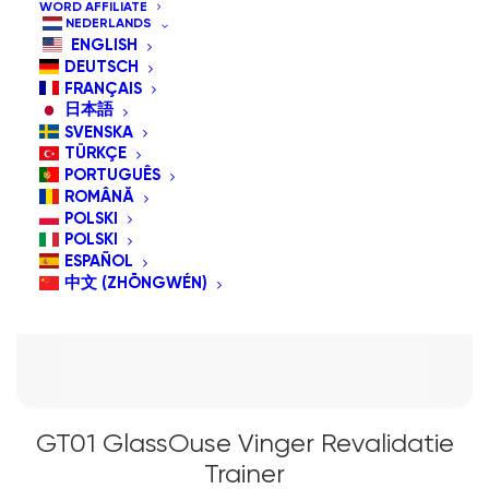
WORD AFFILIATE
NEDERLANDS
ENGLISH
AANBIEDING!
DEUTSCH
FRANÇAIS
日本語
SVENSKA
TÜRKÇE
PORTUGUÊS
ROMÂNĂ
POLSKI
POLSKI
ESPAÑOL
中文 (ZHŌNGWÉN)
GT01 GlassOuse Vinger Revalidatie
Trainer