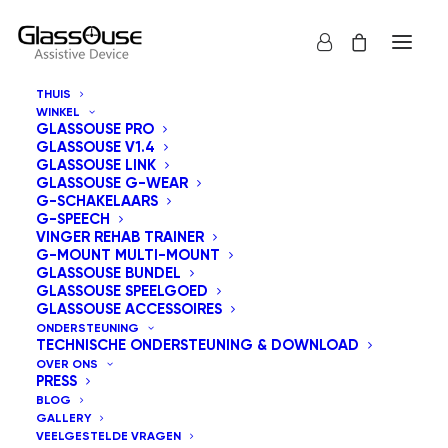
THUIS
WINKEL
GLASSOUSE PRO
GLASSOUSE V1.4
GLASSOUSE LINK
GLASSOUSE G-WEAR
G-SCHAKELAARS
G-SPEECH
Toon alles
GT-serie
VINGER REHAB TRAINER
G-MOUNT MULTI-MOUNT
Sorteer op populariteit
GLASSOUSE BUNDEL
GLASSOUSE SPEELGOED
Standaard sortering
GLASSOUSE ACCESSOIRES
Sorteren op nieuwste
ONDERSTEUNING
Sorteer op prijs: laag naar hoog
TECHNISCHE ONDERSTEUNING & DOWNLOAD
Sorteer op prijs: hoog naar laag
OVER ONS
PRESS
BLOG
GALLERY
VEELGESTELDE VRAGEN