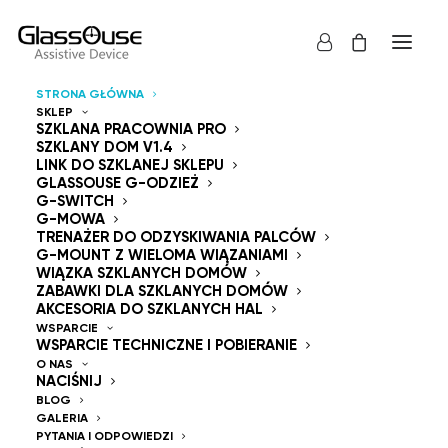
STRONA GŁÓWNA
SKLEP
Urządzenia sterujące
SZKLANA PRACOWNIA PRO
SZKLANY DOM V1.4
LINK DO SZKLANEJ SKLEPU
Bez użycia rąk
GLASSOUSE G-ODZIEŻ
G-SWITCH
G-MOWA
TRENAŻER DO ODZYSKIWANIA PALCÓW
G-MOUNT Z WIELOMA WIĄZANIAMI
WIĄZKA SZKLANYCH DOMÓW
ZABAWKI DLA SZKLANYCH DOMÓW
GlassOuse — The
AKCESORIA DO SZKLANYCH HAL
WSPARCIE
WSPARCIE TECHNICZNE I POBIERANIE
World's #1 Hands-Free
O NAS
NACIŚNIJ
Mouse & Head
BLOG
GALERIA
PYTANIA I ODPOWIEDZI