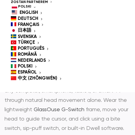
Controlled Mouse for
ZOSTAŃ PARTNEREM
POLSKI
People With
ENGLISH
DEUTSCH
Disabilities
FRANÇAIS
日本語
SVENSKA
TÜRKÇE
PORTUGUÊS
GlassOuse is the most trusted
hands-free mouse
ROMÂNĂ
NEDERLANDS
i
head controlled mouse
— award-winning
POLSKI
assistive technology that gives people with
ESPAÑOL
中文 (ZHŌNGWÉN)
physical disabilities full, independent control over
any computer, smartphone, tablet, or Smart TV
through natural head movement alone. Wear the
lightweight
GlassOuse G-Switch
frame, move your
head to guide the cursor, and click using a bite
switch, sip-puff switch, or built-in Dwell software.