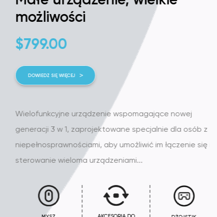
możliwości
$
799.00
DOWIEDZ SIĘ WIĘCEJ
Wielofunkcyjne urządzenie wspomagające nowej
generacji 3 w 1, zaprojektowane specjalnie dla osób z
niepełnosprawnościami, aby umożliwić im łączenie się i
sterowanie wieloma urządzeniami...
AKCESORIA DO
MYSZ