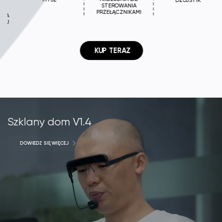
DŻOJSTIK
STEROWANIA
PRZEŁĄCZNIKAMI
A
U
 KUP TERAZ
Szklany dom V1.4
DOWIEDZ SIĘ WIĘCEJ