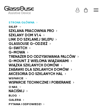
STRONA GŁÓWNA
SKLEP
Urządzenia sterujące
SZKLANA PRACOWNIA PRO
SZKLANY DOM V1.4
LINK DO SZKLANEJ SKLEPU
Bez użycia rąk
GLASSOUSE G-ODZIEŻ
G-SWITCH
G-MOWA
TRENAŻER DO ODZYSKIWANIA PALCÓW
G-MOUNT Z WIELOMA WIĄZANIAMI
WIĄZKA SZKLANYCH DOMÓW
ZABAWKI DLA SZKLANYCH DOMÓW
GlassOuse — The
AKCESORIA DO SZKLANYCH HAL
WSPARCIE
WSPARCIE TECHNICZNE I POBIERANIE
World's #1 Hands-Free
O NAS
NACIŚNIJ
Mouse & Head
BLOG
GALERIA
PYTANIA I ODPOWIEDZI