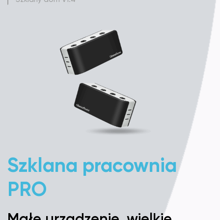
Szklana pracownia
Ł
PRO
Małe urządzenie, wielkie