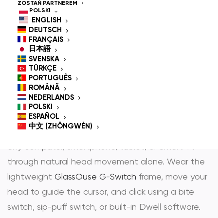
Controlled Mouse for
ZOSTAŃ PARTNEREM
POLSKI
People With
ENGLISH
DEUTSCH
Disabilities
FRANÇAIS
日本語
SVENSKA
TÜRKÇE
PORTUGUÊS
GlassOuse is the most trusted
hands-free mouse
ROMÂNĂ
NEDERLANDS
i
head controlled mouse
— award-winning
POLSKI
assistive technology that gives people with
ESPAÑOL
中文 (ZHŌNGWÉN)
physical disabilities full, independent control over
any computer, smartphone, tablet, or Smart TV
through natural head movement alone. Wear the
lightweight
GlassOuse G-Switch
frame, move your
head to guide the cursor, and click using a bite
switch, sip-puff switch, or built-in Dwell software.