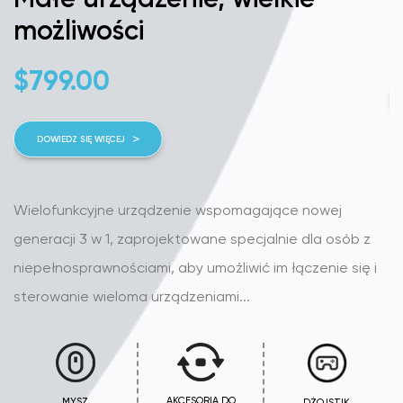
możliwości
$
799.00
DOWIEDZ SIĘ WIĘCEJ
G
u
Wielofunkcyjne urządzenie wspomagające nowej
e
generacji 3 w 1, zaprojektowane specjalnie dla osób z
d
niepełnosprawnościami, aby umożliwić im łączenie się i
b
sterowanie wieloma urządzeniami...
ta
AKCESORIA DO
MYSZ
DŻOJSTIK