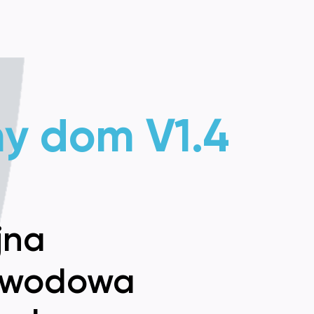
ny dom V1.4
jna
ewodowa