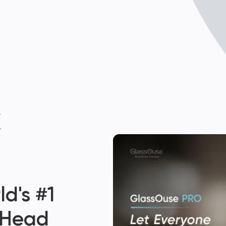
k
d's #1
 Head