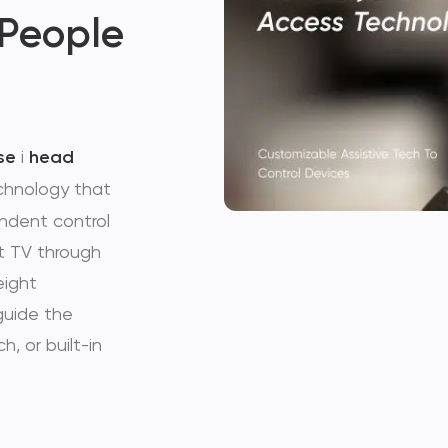
 People
se
i
head
chnology that
pendent control
t TV through
eight
guide the
h, or built-in