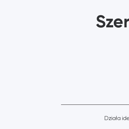
Sze
Działa i