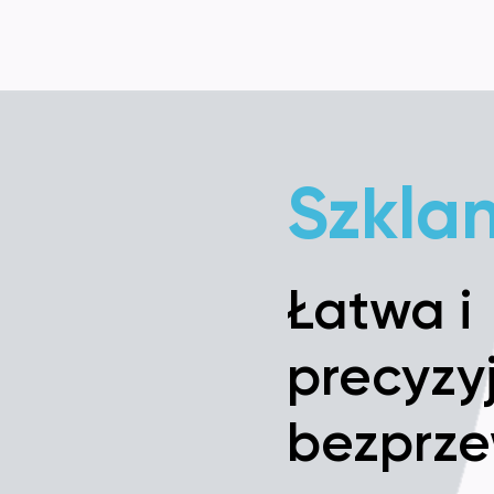
Szkla
Łatwa i
precyzy
bezprz