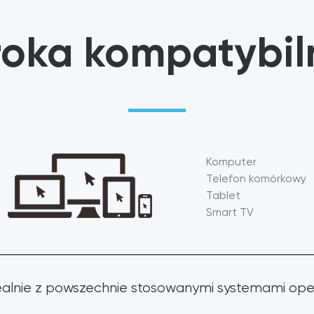
Wielofunkcyjne urządz
zaprojektowane specja
roka kompatybil
umożliwić im łączenie s
MYSZ
Komputer
Telefon komórkowy
Tablet
Smart TV
dealnie z powszechnie stosowanymi systemami ope