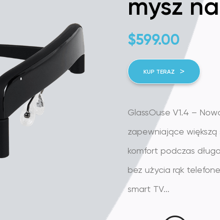
mysz na
$
599.00
KUP TERAZ
GlassOuse V1.4 – Now
zapewniające większą 
komfort podczas długo
bez użycia rąk telefo
smart TV...