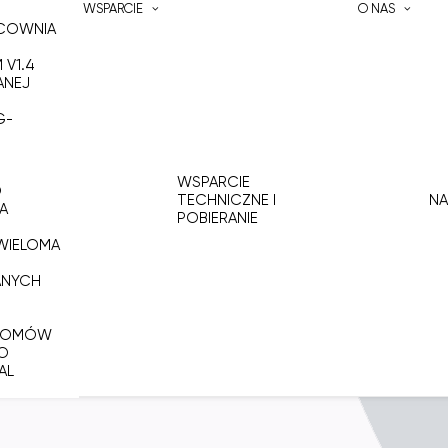
WSPARCIE
O NAS
ACOWNIA
 V1.4
ANEJ
G-
WSPARCIE
O
TECHNICZNE I
NA
A
POBIERANIE
WIELOMA
ANYCH
 DOMÓW
DO
AL