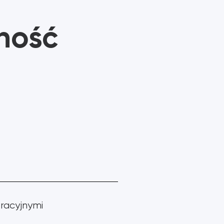
enie wspomagające nowej generacji 3 w 1,
lnie dla osób z niepełnosprawnościami, aby
ność
ię i sterowanie wieloma urządzeniami...
AKCESORIA DO
DŻOJSTIK
STEROWANIA
PRZEŁĄCZNIKAMI
 KUP TERAZ
racyjnymi