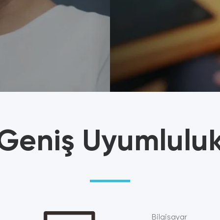
Engelli bireylerin birde
kontrol etmesine olanak
Yeni Nesil Yardımcı Cih
Geniş Uyumlulu
FARE
Bilgisayar