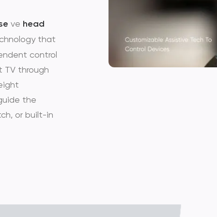
se
ve
head
echnology that
pendent control
t TV through
eight
guide the
ch, or built-in