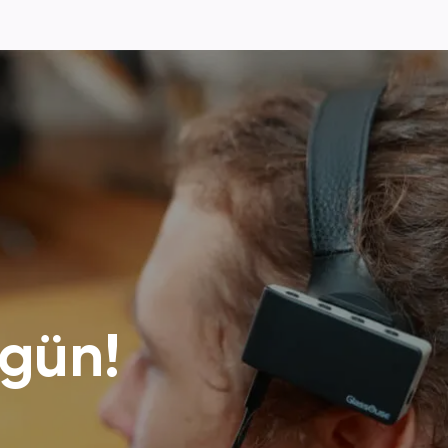
Ouse Pro'nun
ihaz
ar
gün!