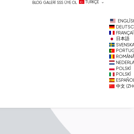
TÜRKÇE
BLOG
GALERI
SSS
ÜYE OL
ENGLIS
DEUTSC
FRANÇAI
日本語
SVENSK
PORTU
ROMÂN
NEDERL
POLSKI
POLSKI
ESPAÑO
中文 (ZH