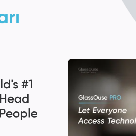
arı
d's #1
 Head
 People