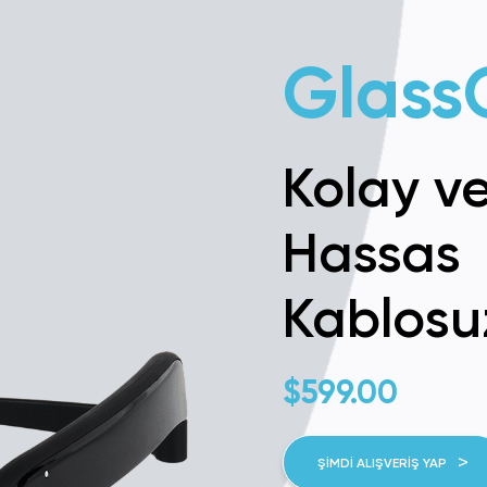
Glass
Kolay v
Hassas
Kablosu
$
599.00
ŞIMDI ALIŞVERIŞ YAP