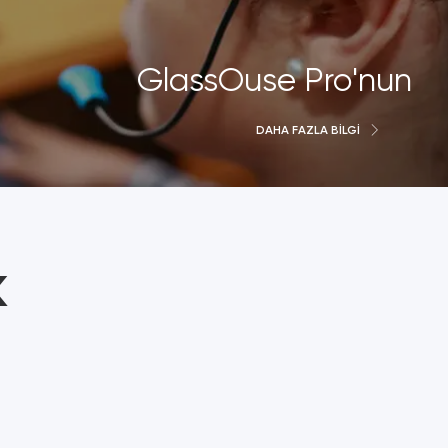
GlassOuse Pro'nun
n fazla cihazla bağlantı kurmasına ve bunları
 tanımak için özel olarak tasarlanmış, 3'ü 1 arada
DAHA FAZLA BILGI
az.
k
ANAHTAR KONTROL
JOYSTIK
AKSESUARI
 ŞIMDI SATIN ALIN