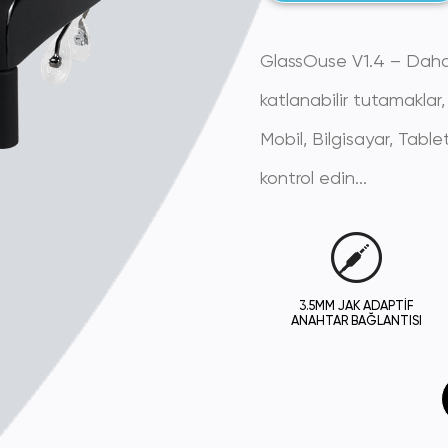
GlassOuse V1.4 – Daha 
katlanabilir tutamaklar,
Mobil, Bilgisayar, Table
kontrol edin...
3.5MM JAK ADAPTIF
ANAHTAR BAĞLANTISI