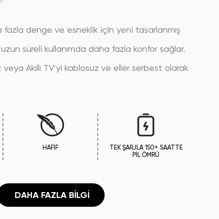
fazla denge ve esneklik için yeni tasarlanmış
 uzun süreli kullanımda daha fazla konfor sağlar.
t veya Akıllı TV'yi kablosuz ve eller serbest olarak
HAFIF
TEK ŞARJLA 150+ SAATTE
PIL ÖMRÜ
 DAHA FAZLA BILGI