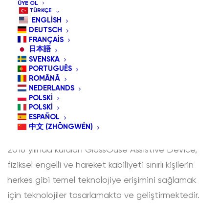
ÜYE OL
TÜRKÇE
ENGLISH
DEUTSCH
FRANÇAIS
日本語
SVENSKA
PORTUGUÊS
ROMÂNĂ
Hakkında
GlassOuse Yardımcı
NEDERLANDS
POLSKI
Cihaz
POLSKI
ESPAÑOL
中文 (ZHŌNGWÉN)
2016 yılında kurulan GlassOuse Assistive Device,
fiziksel engelli ve hareket kabiliyeti sınırlı kişilerin
herkes gibi temel teknolojiye erişimini sağlamak
için teknolojiler tasarlamakta ve geliştirmektedir.