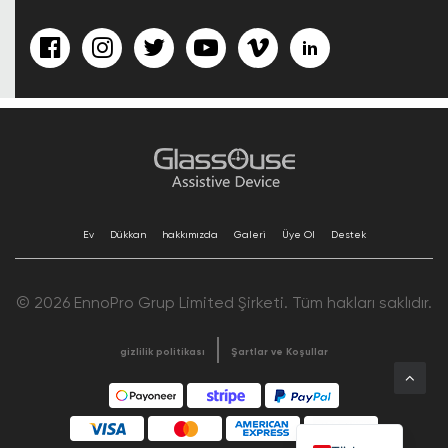
Ev
Dükkan
hakkımızda
Galeri
Üye Ol
Destek
© 2026 EnnoPro Grup Limited Şirketi. Tüm hakları saklıdır.
gizlilik politikası
Şartlar ve Koşullar