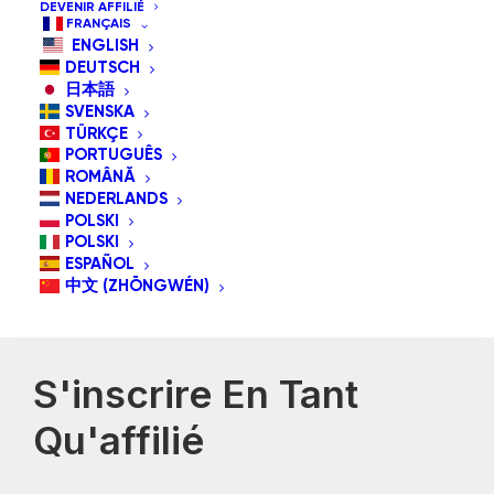
DEVENIR AFFILIÉ
FRANÇAIS
Mot de passe
*
ENGLISH
DEUTSCH
日本語
SVENSKA
TÜRKÇE
PORTUGUÊS
ROMÂNĂ
NEDERLANDS
Se souvenir de moi
POLSKI
POLSKI
ESPAÑOL
Mot de passe perdu ?
中文 (ZHŌNGWÉN)
S'inscrire En Tant
Qu'affilié