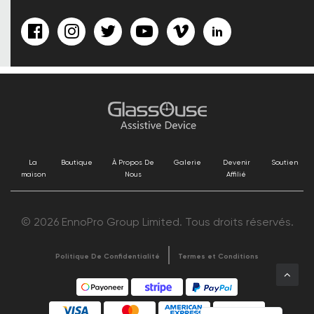
La
Boutique
À Propos De
Galerie
Devenir
Soutien
maison
Nous
Affilié
© 2026 EnnoPro Group Limited. Tous droits réservés.
Politique De Confidentialité
Termes et Conditions