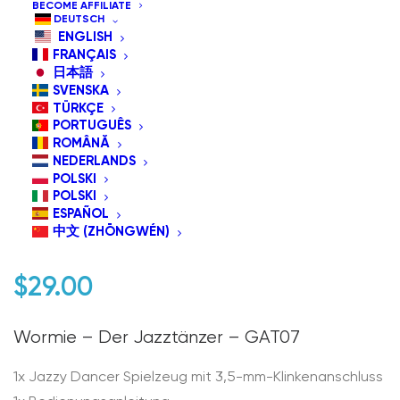
BECOME AFFILIATE
DEUTSCH
ENGLISH
FRANÇAIS
日本語
SVENSKA
TÜRKÇE
PORTUGUÊS
ROMÂNĂ
NEDERLANDS
POLSKI
GAT07 Wormie- Der
POLSKI
ESPAÑOL
Jazz-Tänzer
中文 (ZHŌNGWÉN)
$
29.00
Wormie – Der Jazztänzer – GAT07
1x Jazzy Dancer Spielzeug mit 3,5-mm-Klinkenanschluss