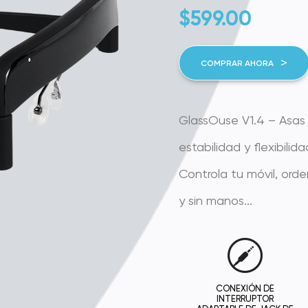
$
599.00
COMPRAR AHORA
GlassOuse V1.4 – Asas
estabilidad y flexibil
Controla tu móvil, ord
y sin manos...
CONEXIÓN DE
INTERRUPTOR
ADAPTABLE DE JACK DE
3.5 MM