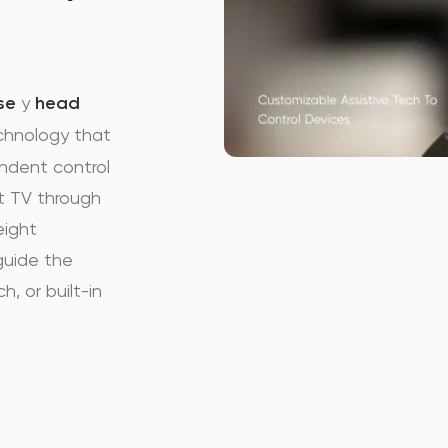
se
y
head
chnology that
pendent control
t TV through
eight
guide the
h, or built-in