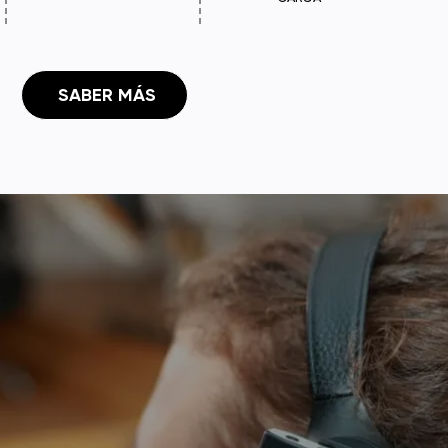
 SABER MÁS
Ouse PRO
ivo
o,