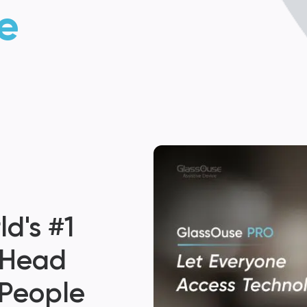
e
d's #1
 Head
 People