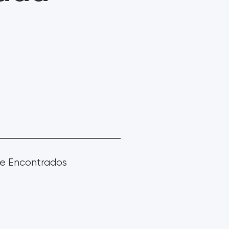
INTERRUPTOR DE
JOYSTICK
CONTROL DE
ACCESORIOS
 COMPRAR AHORA
e Encontrados