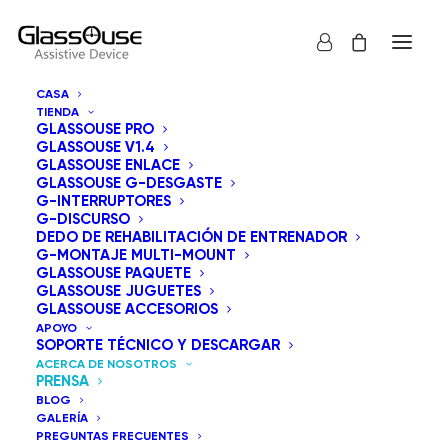
CASA
TIENDA
GLASSOUSE ON MEDIA
GLASSOUSE PRO
GLASSOUSE V1.4
GLASSOUSE ENLACE
GLASSOUSE G-DESGASTE
G-INTERRUPTORES
G-DISCURSO
DEDO DE REHABILITACIÓN DE ENTRENADOR
G-MONTAJE MULTI-MOUNT
GLASSOUSE PAQUETE
GLASSOUSE JUGUETES
HYPETV.ES
GLASSOUSE ACCESORIOS
APOYO
SOPORTE TÉCNICO Y DESCARGAR
ACERCA DE NOSOTROS
GlassOuse lanza el nuevo
PRENSA
assistive device 1.3
BLOG
GALERÍA
PREGUNTAS FRECUENTES
La empresa Glassouse