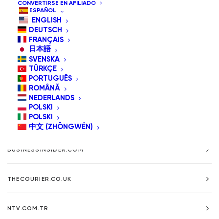
CONVERTIRSE EN AFILIADO
ESPAÑOL
Assistive Device ha lanzado al mercado, el pasado
ENGLISH
16 de octubre, la nueva versión de su dispositivo
DEUTSCH
bluetooth que permite a gente discapacitada
FRANÇAIS
日本語
utilizar el móvil, el ordenador y otros dispositivos
SVENSKA
electrónicos sin necesidad de utilizar las manos.
TÜRKÇE
PORTUGUÊS
READ MORE
ROMÂNĂ
NEDERLANDS
POLSKI
POLSKI
MASHABLE.COM
中文 (ZHŌNGWÉN)
BUSINESSINSIDER.COM
THECOURIER.CO.UK
NTV.COM.TR