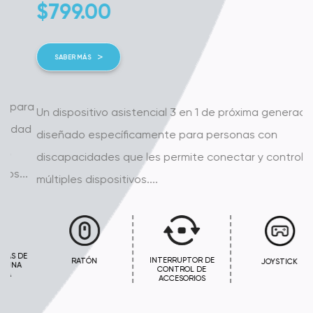
$
799.00
SABER MÁS
ra
Un dispositivo asistencial 3 en 1 de próxima generación
ad
diseñado específicamente para personas con
discapacidades que les permite conectar y controlar
.
múltiples dispositivos....
E
INTERRUPTOR DE
RATÓN
JOYSTICK
CONTROL DE
ACCESORIOS