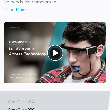
No hands. No compromise.
Read More…
GlassOuse V1.4
GlassOuse PRO