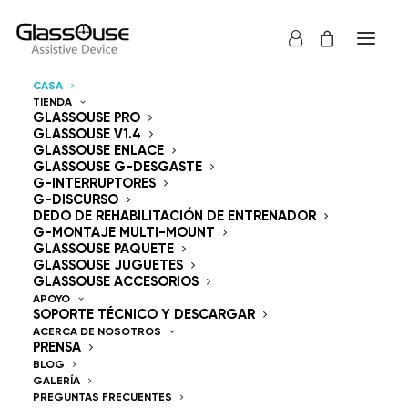
CASA
TIENDA
Dispositivos de control
GLASSOUSE PRO
GLASSOUSE V1.4
GLASSOUSE ENLACE
Manos libres
GLASSOUSE G-DESGASTE
G-INTERRUPTORES
G-DISCURSO
DEDO DE REHABILITACIÓN DE ENTRENADOR
G-MONTAJE MULTI-MOUNT
GLASSOUSE PAQUETE
GLASSOUSE JUGUETES
GlassOuse — The
GLASSOUSE ACCESORIOS
APOYO
SOPORTE TÉCNICO Y DESCARGAR
World's #1 Hands-Free
ACERCA DE NOSOTROS
PRENSA
Mouse & Head
BLOG
GALERÍA
PREGUNTAS FRECUENTES