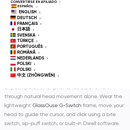
Controlled Mouse for
CONVERTIRSE EN AFILIADO
ESPAÑOL
People With
ENGLISH
DEUTSCH
Disabilities
FRANÇAIS
日本語
SVENSKA
TÜRKÇE
PORTUGUÊS
GlassOuse is the most trusted
hands-free mouse
ROMÂNĂ
NEDERLANDS
y
head controlled mouse
— award-winning
POLSKI
assistive technology that gives people with
POLSKI
中文 (ZHŌNGWÉN)
physical disabilities full, independent control over
any computer, smartphone, tablet, or Smart TV
through natural head movement alone. Wear the
lightweight
GlassOuse G-Switch
frame, move your
head to guide the cursor, and click using a bite
switch, sip-puff switch, or built-in Dwell software.