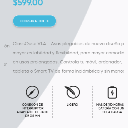
$
599.00
COMPRAR AHORA
GlassOuse V1.4 – Asas plegables de nuevo diseño para
n
mayor estabilidad y flexibilidad, para mayor comodidad
en usos prolongados. Controla tu móvil, ordenador,
tableta o Smart TV de forma inalámbrica y sin manos...
CONEXIÓN DE
LIGERO
MÁS DE 150 HORAS DE
INTERRUPTOR
BATERÍA CON UNA
ADAPTABLE DE JACK
SOLA CARGA
DE 3.5 MM