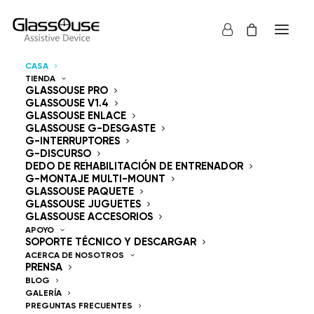
CASA
TIENDA
Dispositivos de control
GLASSOUSE PRO
GLASSOUSE V1.4
GLASSOUSE ENLACE
Manos libres
GLASSOUSE G-DESGASTE
G-INTERRUPTORES
G-DISCURSO
DEDO DE REHABILITACIÓN DE ENTRENADOR
G-MONTAJE MULTI-MOUNT
GLASSOUSE PAQUETE
GLASSOUSE JUGUETES
GlassOuse — The
GLASSOUSE ACCESORIOS
APOYO
SOPORTE TÉCNICO Y DESCARGAR
World's #1 Hands-Free
ACERCA DE NOSOTROS
PRENSA
Mouse & Head
BLOG
GALERÍA
PREGUNTAS FRECUENTES