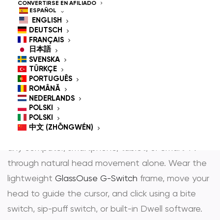
Controlled Mouse for
CONVERTIRSE EN AFILIADO
ESPAÑOL
People With
ENGLISH
DEUTSCH
Disabilities
FRANÇAIS
日本語
SVENSKA
TÜRKÇE
PORTUGUÊS
GlassOuse is the most trusted
hands-free mouse
ROMÂNĂ
NEDERLANDS
y
head controlled mouse
— award-winning
POLSKI
assistive technology that gives people with
POLSKI
中文 (ZHŌNGWÉN)
physical disabilities full, independent control over
any computer, smartphone, tablet, or Smart TV
through natural head movement alone. Wear the
lightweight
GlassOuse G-Switch
frame, move your
head to guide the cursor, and click using a bite
switch, sip-puff switch, or built-in Dwell software.