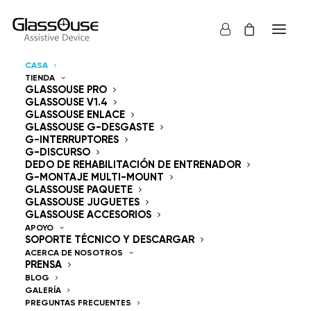
CASA
TIENDA
Dispositivos de control
GLASSOUSE PRO
GLASSOUSE V1.4
GLASSOUSE ENLACE
Manos libres
GLASSOUSE G-DESGASTE
G-INTERRUPTORES
G-DISCURSO
DEDO DE REHABILITACIÓN DE ENTRENADOR
G-MONTAJE MULTI-MOUNT
GLASSOUSE PAQUETE
GLASSOUSE JUGUETES
GlassOuse — The
GLASSOUSE ACCESORIOS
APOYO
SOPORTE TÉCNICO Y DESCARGAR
World's #1 Hands-Free
ACERCA DE NOSOTROS
PRENSA
Mouse & Head
BLOG
GALERÍA
PREGUNTAS FRECUENTES