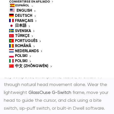
Controlled Mouse for
CONVERTIRSE EN AFILIADO
ESPAÑOL
People With
ENGLISH
DEUTSCH
Disabilities
FRANÇAIS
日本語
SVENSKA
TÜRKÇE
PORTUGUÊS
GlassOuse is the most trusted
hands-free mouse
ROMÂNĂ
NEDERLANDS
y
head controlled mouse
— award-winning
POLSKI
assistive technology that gives people with
POLSKI
中文 (ZHŌNGWÉN)
physical disabilities full, independent control over
any computer, smartphone, tablet, or Smart TV
through natural head movement alone. Wear the
lightweight
GlassOuse G-Switch
frame, move your
head to guide the cursor, and click using a bite
switch, sip-puff switch, or built-in Dwell software.