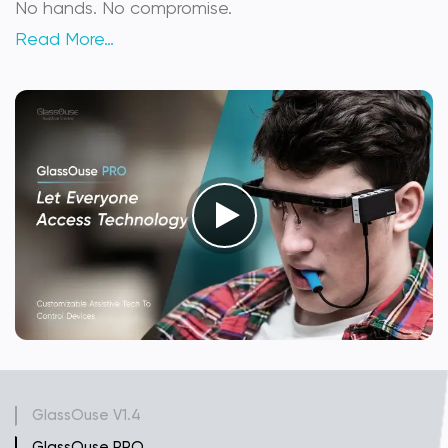
No hands. No compromise.
Read More…
GlassOuse V1.4
GlassOuse PRO