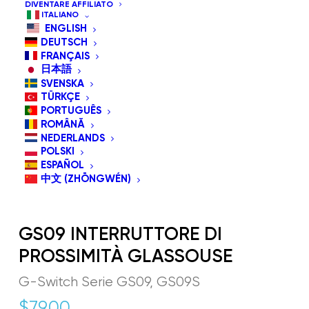
DIVENTARE AFFILIATO
ITALIANO
ENGLISH
DEUTSCH
FRANÇAIS
日本語
SVENSKA
TÜRKÇE
PORTUGUÊS
ROMÂNĂ
NEDERLANDS
POLSKI
ESPAÑOL
中文 (ZHŌNGWÉN)
GS09 INTERRUTTORE DI
PROSSIMITÀ GLASSOUSE
G-Switch Serie GS09, GS09S
$
79.00