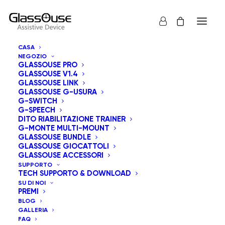
CASA
NEGOZIO
GLASSOUSE PRO
GLASSOUSE V1.4
GLASSOUSE LINK
GLASSOUSE G-USURA
G-SWITCH
G-SPEECH
Mostra tutto
GlassOuse Giocattoli
DITO RIABILITAZIONE TRAINER
G-MONTE MULTI-MOUNT
Ordinamento predefinito
GLASSOUSE BUNDLE
GLASSOUSE GIOCATTOLI
Popolarità
GLASSOUSE ACCESSORI
Ordina in base al più recente
SUPPORTO
Prezzo: dal più economico
TECH SUPPORTO & DOWNLOAD
Prezzo: dal più caro
SU DI NOI
PREMI
BLOG
GALLERIA
FAQ