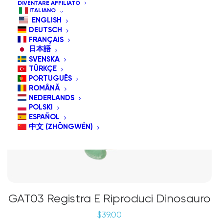
DIVENTARE AFFILIATO
ITALIANO
ENGLISH
DEUTSCH
FRANÇAIS
日本語
SVENSKA
TÜRKÇE
PORTUGUÊS
ROMÂNĂ
NEDERLANDS
POLSKI
ESPAÑOL
中文 (ZHŌNGWÉN)
GAT03 Registra E Riproduci Dinosauro
$
39.00