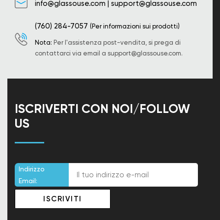
info@glassouse.com
|
support@glassouse.com
(760) 284-7057
(Per informazioni sui prodotti)
Nota:
Per l'assistenza post-vendita, si prega di
contattarci via email a
support@glassouse.com
.
ISCRIVERTI CON NOI/FOLLOW
US
Indirizzo
Email: