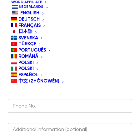
WORD AFFILIATE
NEDERLANDS
ENGLISH
DEUTSCH
FRANÇAIS
日本語
SVENSKA
TÜRKÇE
PORTUGUÊS
ROMÂNĂ
POLSKI
POLSKI
ESPAÑOL
中文 (ZHŌNGWÉN)