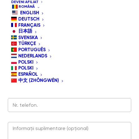
DEVENI AFILIAT
ROMÂNĂ
ENGLISH
DEUTSCH
FRANÇAIS
日本語
SVENSKA
TÜRKÇE
PORTUGUÊS
NEDERLANDS
POLSKI
POLSKI
ESPAÑOL
中文 (ZHŌNGWÉN)