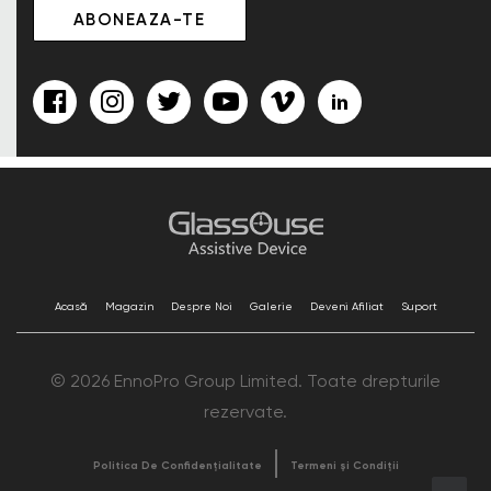
Acasă
Magazin
Despre Noi
Galerie
Deveni Afiliat
Suport
© 2026 EnnoPro Group Limited. Toate drepturile
rezervate.
Politica De Confidențialitate
Termeni și Condiții