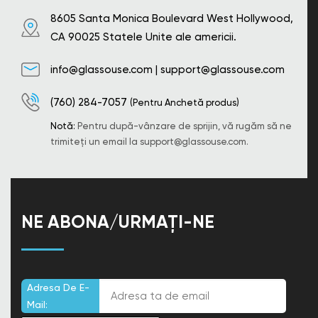
8605 Santa Monica Boulevard West Hollywood,
CA 90025 Statele Unite ale americii.
info@glassouse.com
|
support@glassouse.com
(760) 284-7057
(Pentru Anchetă produs)
Notă:
Pentru după-vânzare de sprijin, vă rugăm să ne
trimiteți un email la
support@glassouse.com
.
NE ABONA/URMAȚI-NE
Adresa De E-
Mail: