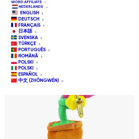
WORD AFFILIATE
Sorteer op populariteit
NEDERLANDS
Sorteren op nieuwste
ENGLISH
Sorteer op prijs: hoog naar laag
DEUTSCH
FRANÇAIS
日本語
SVENSKA
TÜRKÇE
PORTUGUÊS
ROMÂNĂ
POLSKI
POLSKI
ESPAÑOL
中文 (ZHŌNGWÉN)