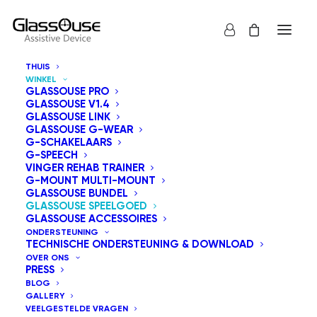
THUIS
WINKEL
GLASSOUSE PRO
GLASSOUSE V1.4
GLASSOUSE LINK
GLASSOUSE G-WEAR
GlassOuse Toys is een serie speelgoed dat geschikt is
G-SCHAKELAARS
G-SPEECH
voor schakelaars en waarmee je muziek kunt opnemen,
VINGER REHAB TRAINER
afspelen, dansen of een combinatie van deze drie kunt
G-MOUNT MULTI-MOUNT
GLASSOUSE BUNDEL
uitvoeren. Ze worden bediend via een aangesloten
GLASSOUSE SPEELGOED
GlassOuse-schakelaar uit de G-Switch-serie.
GLASSOUSE ACCESSOIRES
ONDERSTEUNING
TECHNISCHE ONDERSTEUNING & DOWNLOAD
Toon alles
GlassOuse Speelgoed
OVER ONS
PRESS
BLOG
Sorteer op prijs: laag naar hoog
GALLERY
VEELGESTELDE VRAGEN
Standaard sortering