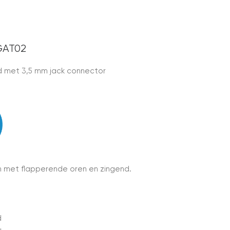
GAT02
ed met 3,5 mm jack connector
jn met flapperende oren en zingend.
d