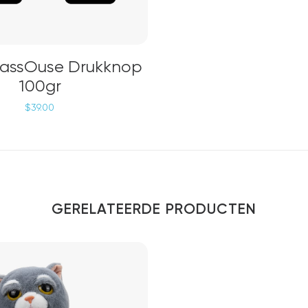
OPTIES SELECTEREN
assOuse Drukknop
100gr
$
39.00
na
GERELATEERDE PRODUCTEN