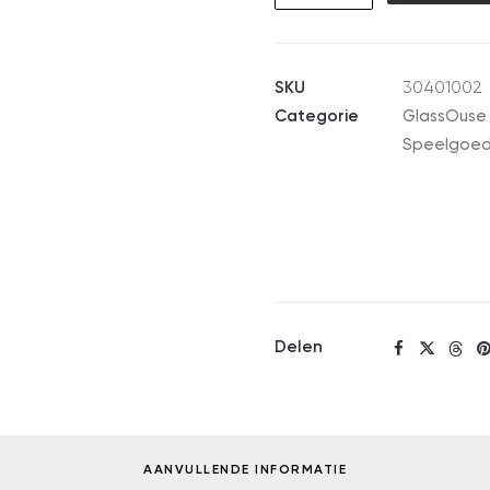
Bunny
aantal
SKU
30401002
Categorie
GlassOuse
Speelgoe
Delen
AANVULLENDE INFORMATIE