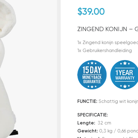
$
39.00
ZINGEND KONIJN – 
1x Zingend konijn speelgo
1x Gebruikershandleiding
FUNCTIE:
Schattig wit koni
SPECIFICATIE:
Lengte:
32 cm
Gewicht:
0,3 kg / 0,66 pon