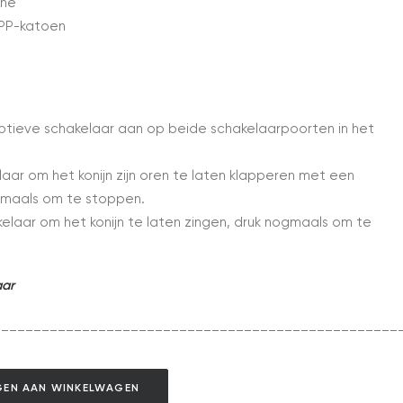
che
D PP-katoen
aptieve schakelaar aan op beide schakelaarpoorten in het
elaar om het konijn zijn oren te laten klapperen met een
gmaals om te stoppen.
elaar om het konijn te laten zingen, druk nogmaals om te
aar
__________________________________________________
EN AAN WINKELWAGEN