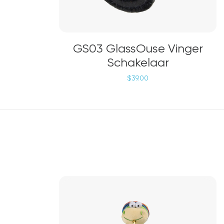
TOEVOEGEN AAN WINKELWAGEN
GS03 GlassOuse Vinger
Schakelaar
$
39.00