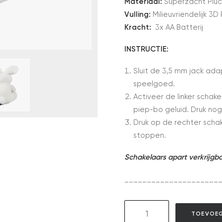
Materiaal:
Superzacht Plu
Vulling:
Milieuvriendelijk 3
Kracht:
3x AA Batterij
INSTRUCTIE:
Sluit de 3,5 mm jack ad
speelgoed.
Activeer de linker schak
piep-bo geluid. Druk no
Druk op de rechter schak
stoppen.
Schakelaars apart verkrijgb
_____________________
GAT02
TOEVOEG
Singing