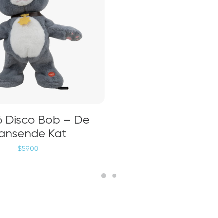
VOEGEN AAN WINKELWAGEN
 Disco Bob – De
ansende Kat
$
59.00