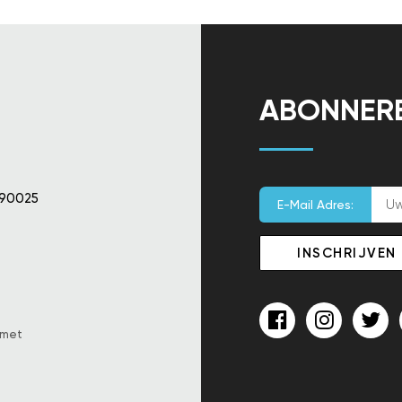
ABONNER
 90025
E-Mail Adres:
 met