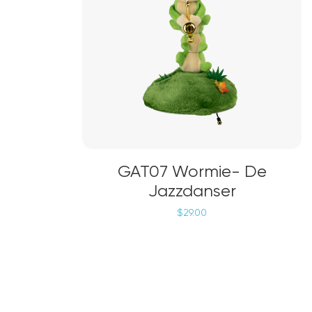
TOEVOEGEN AAN WINKELWAGEN
GAT07 Wormie- De
Jazzdanser
$
29.00