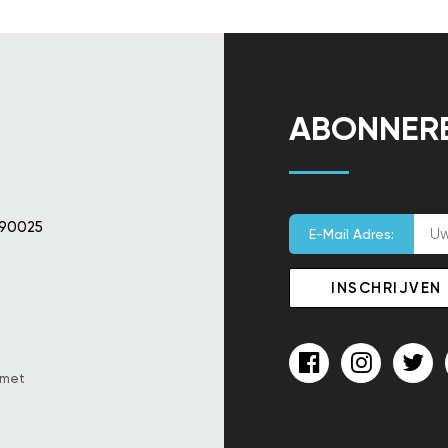
ABONNER
 90025
E-Mail Adres:
 met