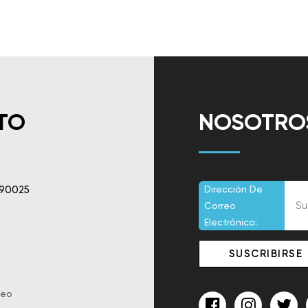
TO
NOSOTROS
 90025
Dirección De
Correo
Electrónico:
reo