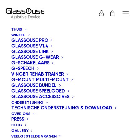
THUIS
WINKEL
GLASSOUSE PRO
GLASSOUSE V1.4
GLASSOUSE LINK
GLASSOUSE G-WEAR
G-SCHAKELAARS
G-SPEECH
Toon alles
GlassOuse Speelgoed
VINGER REHAB TRAINER
G-MOUNT MULTI-MOUNT
Sorteer op prijs: laag naar hoog
GLASSOUSE BUNDEL
GLASSOUSE SPEELGOED
Standaard sortering
GLASSOUSE ACCESSOIRES
Sorteer op populariteit
ONDERSTEUNING
Sorteren op nieuwste
TECHNISCHE ONDERSTEUNING & DOWNLOAD
Sorteer op prijs: hoog naar laag
OVER ONS
PRESS
BLOG
GALLERY
VEELGESTELDE VRAGEN