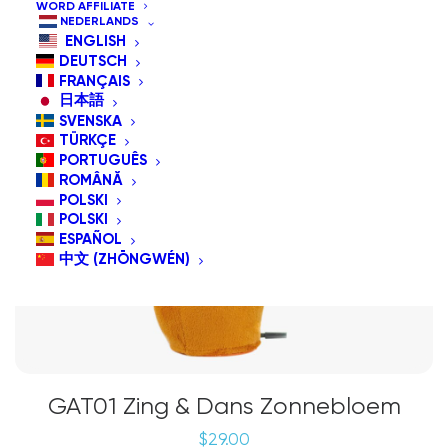
WORD AFFILIATE
NEDERLANDS
ENGLISH
DEUTSCH
FRANÇAIS
日本語
SVENSKA
TÜRKÇE
PORTUGUÊS
ROMÂNĂ
POLSKI
POLSKI
ESPAÑOL
中文 (ZHŌNGWÉN)
GAT01 Zing & Dans Zonnebloem
$
29.00