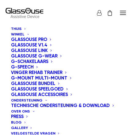
THUIS
WINKEL
GLASSOUSE PRO
GLASSOUSE V1.4
GLASSOUSE LINK
GLASSOUSE G-WEAR
G-SCHAKELAARS
G-SPEECH
Toon alles
GlassOuse Speelgoed
VINGER REHAB TRAINER
G-MOUNT MULTI-MOUNT
Sorteer op prijs: hoog naar laag
GLASSOUSE BUNDEL
GLASSOUSE SPEELGOED
Standaard sortering
GLASSOUSE ACCESSOIRES
Sorteer op populariteit
ONDERSTEUNING
Sorteren op nieuwste
TECHNISCHE ONDERSTEUNING & DOWNLOAD
Sorteer op prijs: laag naar hoog
OVER ONS
PRESS
BLOG
GALLERY
VEELGESTELDE VRAGEN