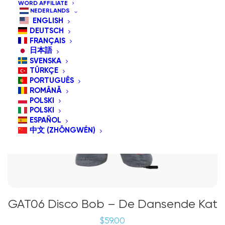
WORD AFFILIATE
NEDERLANDS
ENGLISH
DEUTSCH
FRANÇAIS
日本語
SVENSKA
TÜRKÇE
PORTUGUÊS
ROMÂNĂ
POLSKI
POLSKI
ESPAÑOL
中文 (ZHŌNGWÉN)
GAT06 Disco Bob – De Dansende Kat
$
59.00