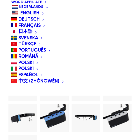
WORD AFFILIATE
NEDERLANDS
ENGLISH
DEUTSCH
FRANÇAIS
日本語
SVENSKA
TÜRKÇE
PORTUGUÊS
ROMÂNĂ
POLSKI
POLSKI
ESPAÑOL
中文 (ZHŌNGWÉN)