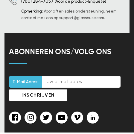
(760) 284-7057
(Voor de product-Enquête)
Opmerking:
Voor after-sales ondersteuning, neem
contact met ons op
support@glassouse.com
.
ABONNEREN ONS/VOLG ONS
E-Mail Adres: