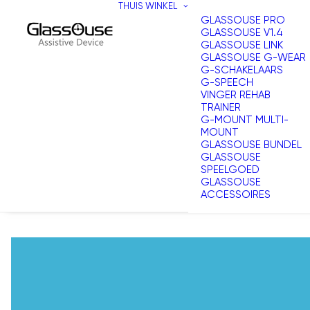
THUIS
WINKEL
GLASSOUSE PRO
GLASSOUSE V1.4
GLASSOUSE LINK
GLASSOUSE G-WEAR
G-SCHAKELAARS
G-SPEECH
VINGER REHAB
TRAINER
G-MOUNT MULTI-
MOUNT
GLASSOUSE BUNDEL
GLASSOUSE
SPEELGOED
GLASSOUSE
ACCESSOIRES