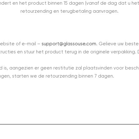
ert en het product binnen 15 dagen (vanaf de dag dat u het 
retourzending en terugbetaling aanvragen.
bsite of e-mail –
support@glassouse.com
. Gelieve uw best
structies en stuur het product terug in de originele verpakkin
 is, aangezien er geen restitutie zal plaatsvinden voor bes
ngen, starten we de retourzending binnen 7 dagen.