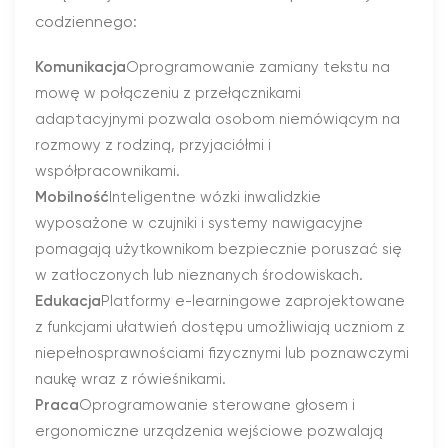
codziennego:
Komunikacja
Oprogramowanie zamiany tekstu na
mowę w połączeniu z przełącznikami
adaptacyjnymi pozwala osobom niemówiącym na
rozmowy z rodziną, przyjaciółmi i
współpracownikami.
Mobilność
Inteligentne wózki inwalidzkie
wyposażone w czujniki i systemy nawigacyjne
pomagają użytkownikom bezpiecznie poruszać się
w zatłoczonych lub nieznanych środowiskach.
Edukacja
Platformy e-learningowe zaprojektowane
z funkcjami ułatwień dostępu umożliwiają uczniom z
niepełnosprawnościami fizycznymi lub poznawczymi
naukę wraz z rówieśnikami.
Praca
Oprogramowanie sterowane głosem i
ergonomiczne urządzenia wejściowe pozwalają