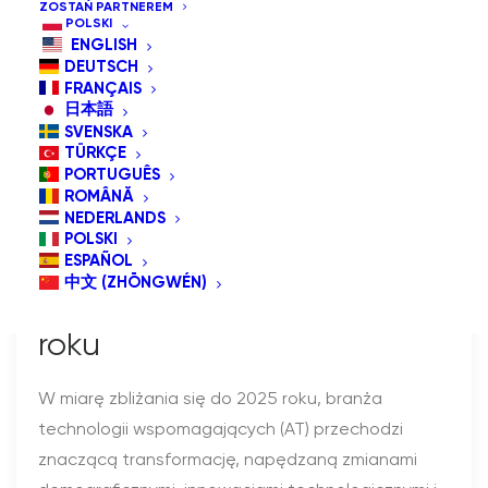
ZOSTAŃ PARTNEREM
POLSKI
ENGLISH
DEUTSCH
FRANÇAIS
日本語
SVENSKA
TÜRKÇE
PORTUGUÊS
Wspieranie Niezależności:
ROMÂNĂ
Ewoluujący Krajobraz
NEDERLANDS
POLSKI
Technologii
ESPAÑOL
中文 (ZHŌNGWÉN)
Wspomagających w 2025
roku
W miarę zbliżania się do 2025 roku, branża
technologii wspomagających (AT) przechodzi
znaczącą transformację, napędzaną zmianami