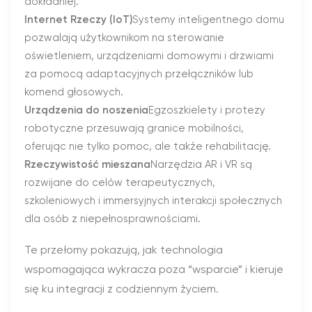
dokładniej.
Internet Rzeczy (IoT)
Systemy inteligentnego domu
pozwalają użytkownikom na sterowanie
oświetleniem, urządzeniami domowymi i drzwiami
za pomocą adaptacyjnych przełączników lub
komend głosowych.
Urządzenia do noszenia
Egzoszkielety i protezy
robotyczne przesuwają granice mobilności,
oferując nie tylko pomoc, ale także rehabilitację.
Rzeczywistość mieszana
Narzędzia AR i VR są
rozwijane do celów terapeutycznych,
szkoleniowych i immersyjnych interakcji społecznych
dla osób z niepełnosprawnościami.
Te przełomy pokazują, jak technologia
wspomagająca wykracza poza “wsparcie” i kieruje
się ku integracji z codziennym życiem.